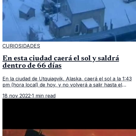
CURIOSIDADES
En esta ciudad caerá el sol y saldrá
dentro de 66 días
En la ciudad de Utquiagvik, Alaska, caerá el sol a la 1:43
pm (hora local) de hoy, y no volverá a salir hasta el
próximo 23 de enero del 2022. ¡No amanecerá en 66
18 nov 2022
·
1 min read
días! Aunque dura