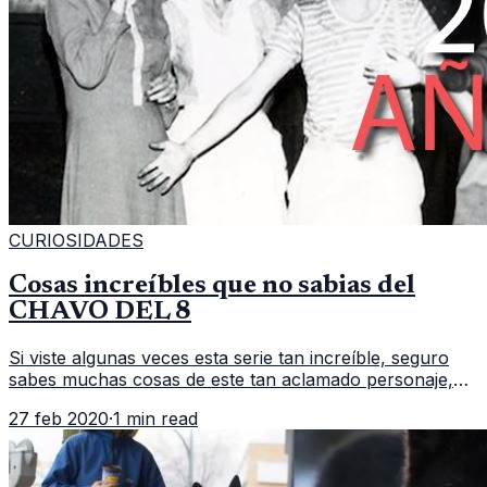
CURIOSIDADES
Cosas increíbles que no sabias del
CHAVO DEL 8
Si viste algunas veces esta serie tan increíble, seguro
sabes muchas cosas de este tan aclamado personaje,
Roberto Gómez Bolaños o mas conocido como
27 feb 2020
·
1 min read
Chespirito, en esta ocasión te