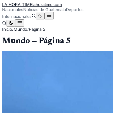
LA HORA TIME
lahoratime.com
Nacionales
Noticias de Guatemala
Deportes
Internacionales
Inicio
/
Mundo
/
Página
5
Mundo
— Página
5