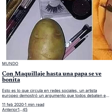
MUNDO
Con Maquillaje hasta una papa se ve
bonita
Esto es lo que circula en redes sociales, un artista
europeo demostró un argumento que todos debaten en
redes sociales sobre el maquillaje, este artista se tomo la
11 feb 2020
·
1 min read
tarea de desment
Anterior
1
...
4
5