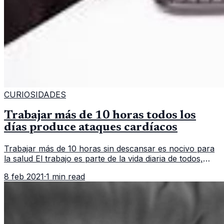
CURIOSIDADES
Trabajar más de 10 horas todos los
días produce ataques cardíacos
Trabajar más de 10 horas sin descansar es nocivo para
la salud El trabajo es parte de la vida diaria de todos,
muchas personas laboran para poder llevar alimentos a
8 feb 2021
·
1 min read
sus casas. Sin