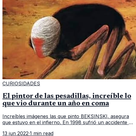
CURIOSIDADES
El pintor de las pesadillas, increíble lo
que vio durante un año en coma
Increíbles imágenes las que pinto BEKSINSKI, asegura
que estuvo en el infierno. En 1998 sufrió un accidente y
estuvo en coma durante 1 año y vio muchas cosas que
13 jun 2022
·
1 min read
solo veras en tus