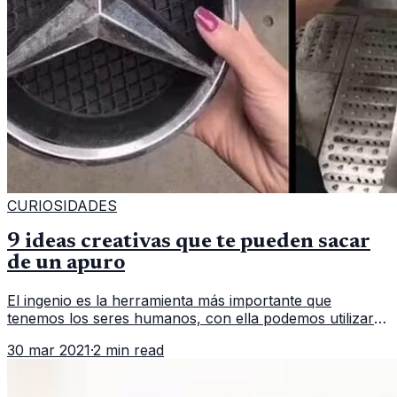
CURIOSIDADES
9 ideas creativas que te pueden sacar
de un apuro
El ingenio es la herramienta más importante que
tenemos los seres humanos, con ella podemos utilizar
cualquier cosa para salir de un problema. A
30 mar 2021
·
2 min read
continuación se mencionan 9 ideas g