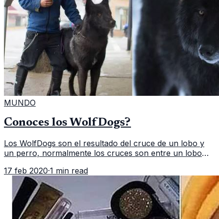
MUNDO
Conoces los WolfDogs?
Los WolfDogs son el resultado del cruce de un lobo y
un perro, normalmente los cruces son entre un lobo
gris y un pastor alemán, esto da el resultado de los
17 feb 2020
·
1 min read
famosos WolfDogs. Estos