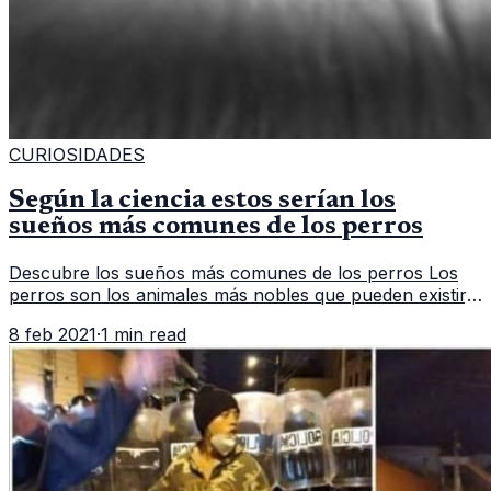
CURIOSIDADES
Según la ciencia estos serían los
sueños más comunes de los perros
Descubre los sueños más comunes de los perros Los
perros son los animales más nobles que pueden existir,
no por nada es considerado el mejor amigo del hombre.
8 feb 2021
·
1 min read
Debido a esto muchos