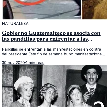
NATURALEZA
Gobierno Guatemalteco se asocia con
las pandillas para enfrentar a las
manifestaciones
Pandillas se enfrentan a las manifestaciones en contra
del presidente Este fin de semana hubo manifestaciones
en todo el país en contra del gobierno actual. El país se
30 nov 2020
·
1 min read
colapsó debi