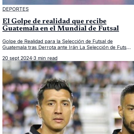
DEPORTES
El Golpe de realidad que recibe
Guatemala en el Mundial de Futsal
Golpe de Realidad para la Selección de Futsal de
Guatemala tras Derrota ante Irán La Selección de Futsal
de Guatemala sufrió una dolorosa derrota ante Irán ,
20 sept 2024
·
3 min read
perdiendo por un contu