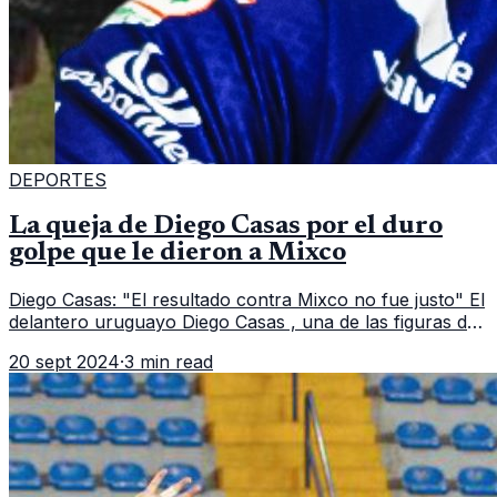
DEPORTES
La queja de Diego Casas por el duro
golpe que le dieron a Mixco
Diego Casas: "El resultado contra Mixco no fue justo" El
delantero uruguayo Diego Casas , una de las figuras del
equipo Comunicaciones, expresó su frustración tras la
20 sept 2024
·
3 min read
derrota ante