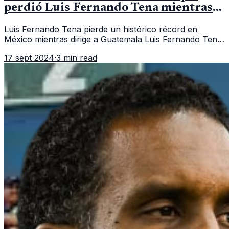
perdió Luis Fernando Tena mientras
dirige a Guatemala
Luis Fernando Tena pierde un histórico récord en
México mientras dirige a Guatemala Luis Fernando Tena,
actual entrenador de la Selección Nacional de
17 sept 2024
·
3 min read
Guatemala , ha visto cómo uno