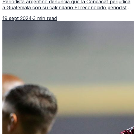
Periodista argentino denuncia que la Concacaf perjudica
a Guatemala con su calendario El reconocido periodista
deportivo argentino Hernán Pereyra ha levantado la voz
19 sept 2024
·
3 min read
para criticar