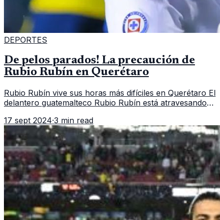
DEPORTES
De pelos parados! La precaución de
Rubio Rubín en Querétaro
Rubio Rubín vive sus horas más difíciles en Querétaro El
delantero guatemalteco Rubio Rubín está atravesando
un momento complicado en su carrera tras su llegada al
17 sept 2024
·
3 min read
Querétaro , equi