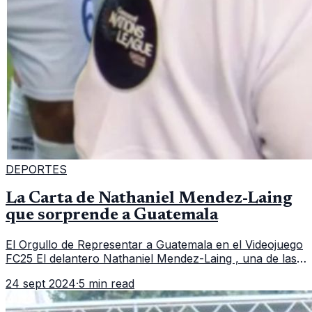
DEPORTES
La Carta de Nathaniel Mendez-Laing
que sorprende a Guatemala
El Orgullo de Representar a Guatemala en el Videojuego
FC25 El delantero Nathaniel Mendez-Laing , una de las
figuras destacadas de la Selección de Guatemala , ha
24 sept 2024
·
5 min read
causado sensación