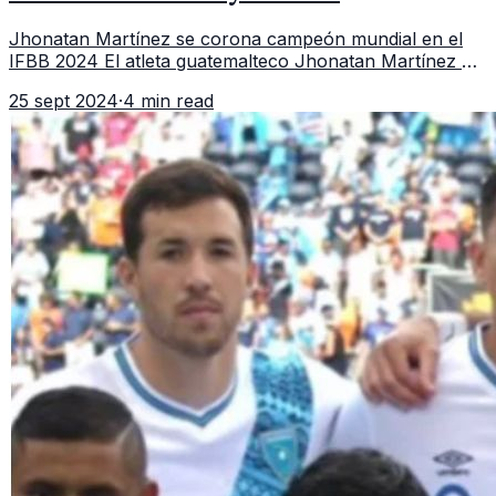
Jhonatan Martínez se corona campeón mundial en el
IFBB 2024 El atleta guatemalteco Jhonatan Martínez ha
alcanzado la cima del fisicoculturismo al consagrarse
25 sept 2024
·
4 min read
como campeón en el Mun