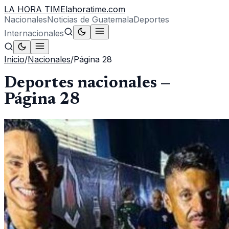
LA HORA TIME
lahoratime.com
Nacionales
Noticias de Guatemala
Deportes
Internacionales
Inicio
/
Nacionales
/
Página
28
Deportes nacionales
—
Página
28