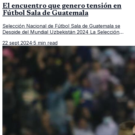
El encuentro que genero tensión en
Fútbol Sala de Guatemala
Selección Nacional de Fútbol Sala de Guatemala se
Despide del Mundial Uzbekistán 2024 La Selección
Nacional de Fútbol Sala de Guatemala le dice adiós al
22 sept 2024
·
5 min read
sueño de continuar en el Mu