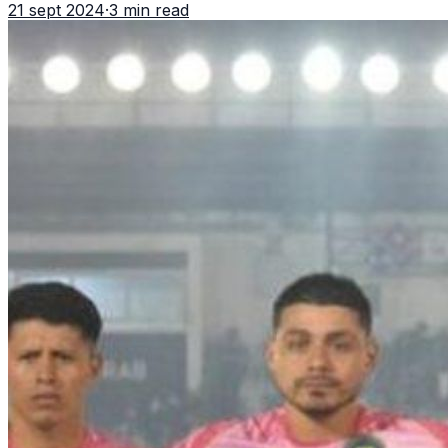
21 sept 2024
·
3 min read
el esperado encuent