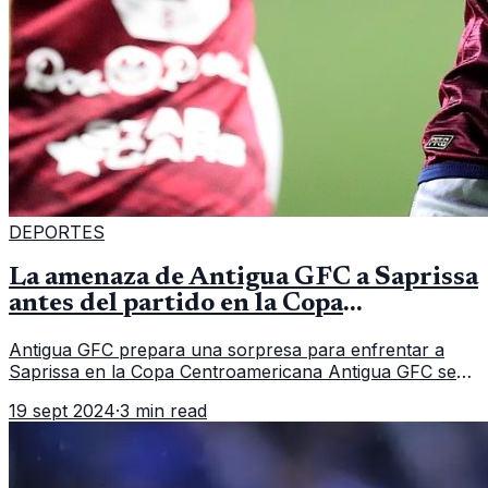
DEPORTES
La amenaza de Antigua GFC a Saprissa
antes del partido en la Copa
Centroamericana
Antigua GFC prepara una sorpresa para enfrentar a
Saprissa en la Copa Centroamericana Antigua GFC se
enfrenta a uno de los mayores desafíos de la Copa
19 sept 2024
·
3 min read
Centroamericana 2024 al medir