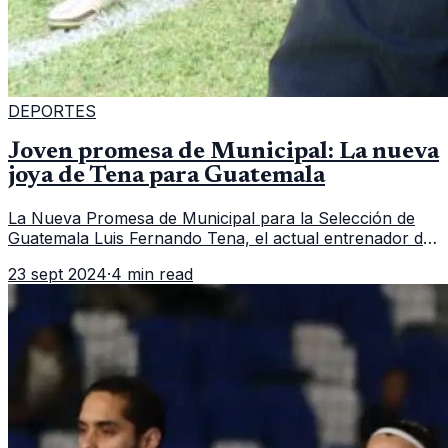
DEPORTES
Joven promesa de Municipal: La nueva
joya de Tena para Guatemala
La Nueva Promesa de Municipal para la Selección de
Guatemala Luis Fernando Tena, el actual entrenador de
la Selección Nacional de Guatemala , ha estado atento a
23 sept 2024
·
4 min read
los nuevos talentos