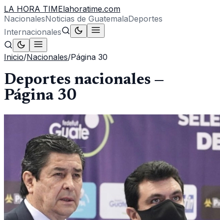
LA HORA TIME
lahoratime.com
Nacionales
Noticias de Guatemala
Deportes
Internacionales
Inicio
/
Nacionales
/
Página
30
Deportes nacionales
—
Página
30