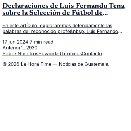
Declaraciones de Luis Fernando Tena
sobre la Selección de Fútbol de
Guatemala
En este artículo, exploraremos detenidamente las
palabras del reconocido profe&nbsp; Luis Fernando
Tena &nbsp;acerca de su selección de fútbol. Es
17 jun 2024
·
7 min read
importante destacar que Tena ha e
Anterior
1
...
29
30
Sobre Nosotros
Privacidad
Términos
Contacto
©
2026
La Hora Time — Noticias de Guatemala.