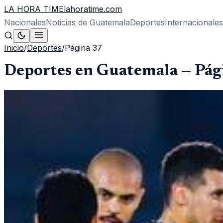
LA HORA TIME
lahoratime.com
Nacionales
Noticias de Guatemala
Deportes
Internacionales
Inicio
/
Deportes
/
Página
37
Deportes en Guatemala
— Pág