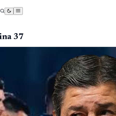
ina
37