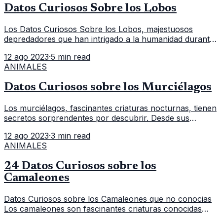
Datos Curiosos Sobre los Lobos
Los Datos Curiosos Sobre los Lobos, majestuosos
depredadores que han intrigado a la humanidad durante
siglos, tienen una serie de datos curiosos que los hacen
12 ago 2023
·
5 min read
aún más fascinantes.
ANIMALES
Datos Curiosos sobre los Murciélagos
Los murciélagos, fascinantes criaturas nocturnas, tienen
secretos sorprendentes por descubrir. Desde sus
habilidades únicas hasta su importancia ecológica, este
12 ago 2023
·
3 min read
artículo te llevará
ANIMALES
24 Datos Curiosos sobre los
Camaleones
Datos Curiosos sobre los Camaleones que no conocias
Los camaleones son fascinantes criaturas conocidas
por sus habilidades únicas y sorprendentes