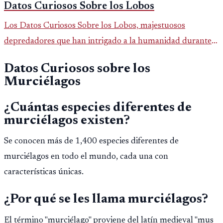
Datos Curiosos Sobre los Lobos
Los Datos Curiosos Sobre los Lobos, majestuosos
depredadores que han intrigado a la humanidad durante
siglos, tienen una serie de datos curiosos que los hacen aún
Datos Curiosos sobre los
más fascinantes.
Murciélagos
¿Cuántas especies diferentes de
murciélagos existen?
Se conocen más de 1,400 especies diferentes de
murciélagos en todo el mundo, cada una con
características únicas.
¿Por qué se les llama murciélagos?
El término "murciélago" proviene del latín medieval "mus