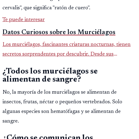
cervalis", que significa "ratón de cuero".
Te puede interesar
Datos Curiosos sobre los Murciélagos
Los murciélagos, fascinantes criaturas nocturnas, tienen
secretos sorprendentes por descubrir. Desde sus
habilidades únicas hasta su importancia ecológica, este
¿Todos los murciélagos se
artículo te llevará
alimentan de sangre?
No, la mayoría de los murciélagos se alimentan de
insectos, frutas, néctar o pequeños vertebrados. Solo
algunas especies son hematófagas y se alimentan de
sangre.
¿Cómo se comunican los