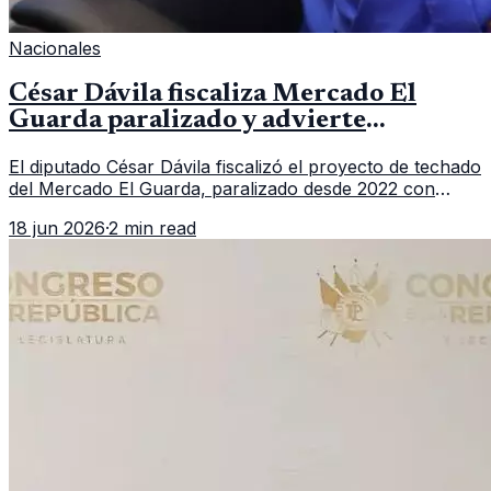
Nacionales
César Dávila fiscaliza Mercado El
Guarda paralizado y advierte
denuncias por contratos del FSS
El diputado César Dávila fiscalizó el proyecto de techado
del Mercado El Guarda, paralizado desde 2022 con
apenas 17.28% de avance, y cuestionó la ejecución
18 jun 2026
·
2 min read
presupuestaria del FSS.