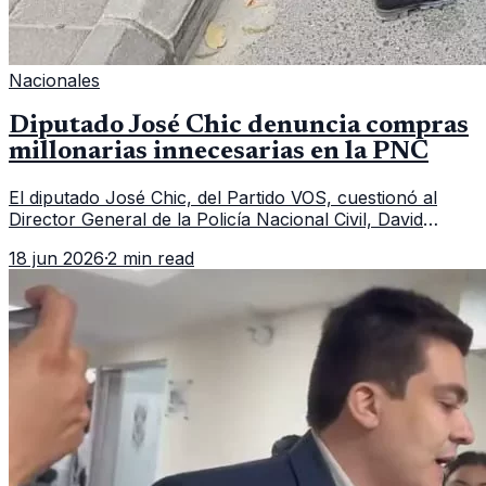
Nacionales
Diputado José Chic denuncia compras
millonarias innecesarias en la PNC
El diputado José Chic, del Partido VOS, cuestionó al
Director General de la Policía Nacional Civil, David
Custodio Boteo, por autorizar compras de amueblados
18 jun 2026
·
2 min read
mientras las patrullas permanecen abandonadas.