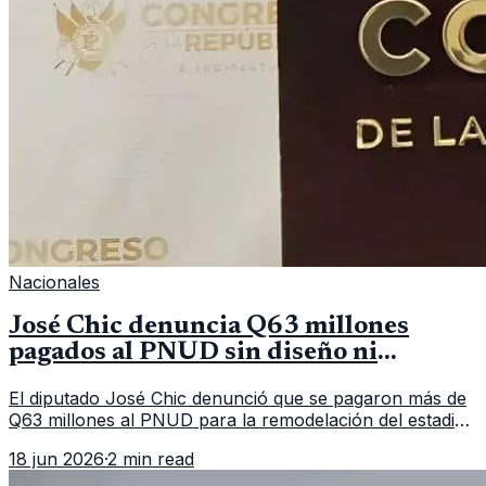
Nacionales
José Chic denuncia Q63 millones
pagados al PNUD sin diseño ni
informes para estadio Doroteo
El diputado José Chic denunció que se pagaron más de
Q63 millones al PNUD para la remodelación del estadio
Doroteo Guamuch Flores, pero no existe diseño base ni
18 jun 2026
·
2 min read
informes de campo.