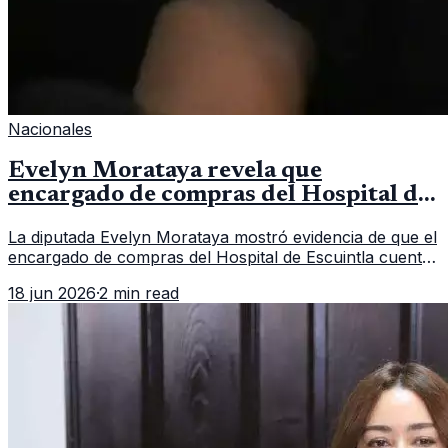
Nacionales
Evelyn Morataya revela que
encargado de compras del Hospital de
Escuintla tiene 7 asistentes
La diputada Evelyn Morataya mostró evidencia de que el
encargado de compras del Hospital de Escuintla cuenta
con 7 asistentes, pese a que el titular anda en
18 jun 2026
·
2 min read
capacitación en la capital.