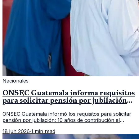
Nacionales
ONSEC Guatemala informa requisitos
para solicitar pensión por jubilación
en 2026
ONSEC Guatemala informó los requisitos para solicitar
pensión por jubilación: 10 años de contribución al
Montepío y 50 años de edad, o 20 años de servicio sin
18 jun 2026
·
1 min read
importar edad.