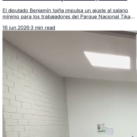
Tikal y Yaxhá
El diputado Benjamín Ipiña impulsa un ajuste al salario
mínimo para los trabajadores del Parque Nacional Tikal
y el Parque Nacional Yaxhá, quienes perciben apenas
16 jun 2026
·
3 min read
Q71.40 diarios.