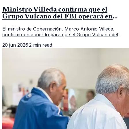
Ministro Villeda confirma que el
Grupo Vulcano del FBI operará en
Guatemala a partir de julio
El ministro de Gobernación, Marco Antonio Villeda,
confirmó un acuerdo para que el Grupo Vulcano del
FBI opere en Guatemala a partir de julio, tras un intento
20 jun 2026
·
2 min read
fallido con la administración anterior del Ministerio
Público.