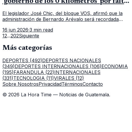
'gobierno de los 0 kilómetros' por falta
de carreteras nuevas
El legislador José Chic, del bloque VOS, afirmó que la
administración de Bernardo Arévalo será recordada
como 'el gobierno de los 0 kilómetros' porque no
16 jun 2026
·
3 min read
construye carreteras nuevas ni pavimenta, solo bachea.
1
2
...
202
Siguiente
Más categorías
DEPORTES
(
492
)
DEPORTES NACIONALES
(
349
)
DEPORTES INTERNACIONALES
(
106
)
ECONOMIA
(
195
)
FARANDULA
(
22
)
INTERNACIONALES
(
331
)
TECNOLOGIA
(
11
)
VIRALES
(
12
)
Sobre Nosotros
Privacidad
Términos
Contacto
©
2026
La Hora Time — Noticias de Guatemala.