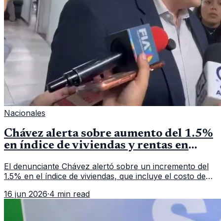
Nacionales
Chávez alerta sobre aumento del 1.5%
en índice de viviendas y rentas en
Guatemala
El denunciante Chávez alertó sobre un incremento del
1.5% en el índice de viviendas, que incluye el costo de
las rentas, y su impacto en la Canasta Básica
16 jun 2026
·
4 min read
Alimentaria Ampliada.