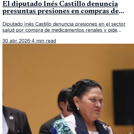
El diputado Inés Castillo denuncia
presuntas presiones en compras de
insumos médicos para pacientes
Diputado Inés Castillo denuncia presiones en el sector
renales
salud por compra de medicamentos renales y pide
investigación al MP y Contraloría.
30 abr 2026
·
4 min read