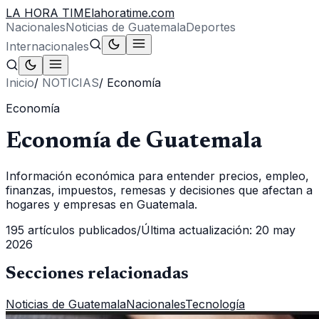
LA HORA TIME
lahoratime.com
Nacionales
Noticias de Guatemala
Deportes
Internacionales
Inicio
/
NOTICIAS
/
Economía
Economía
Economía de Guatemala
Información económica para entender precios, empleo,
finanzas, impuestos, remesas y decisiones que afectan a
hogares y empresas en Guatemala.
195
artículos publicados
/
Última actualización:
20 may
2026
Secciones relacionadas
Noticias de Guatemala
Nacionales
Tecnología