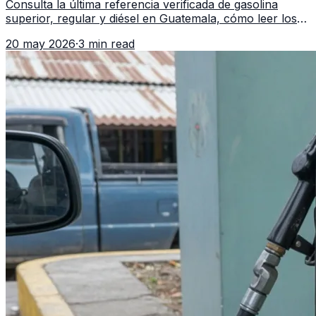
Consulta la última referencia verificada de gasolina
superior, regular y diésel en Guatemala, cómo leer los
reportes del MEM y qué revisar antes de llenar el
20 may 2026
·
3 min read
tanque.