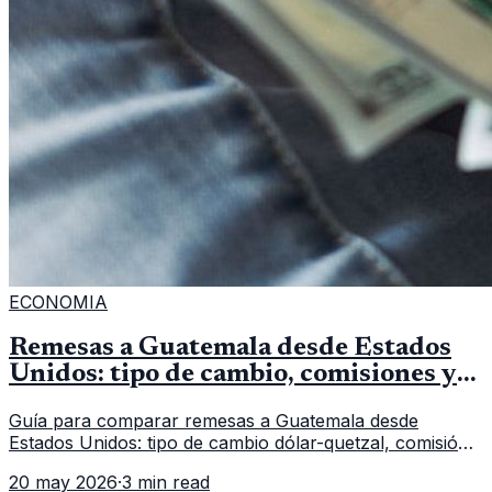
ECONOMIA
Remesas a Guatemala desde Estados
Unidos: tipo de cambio, comisiones y
qué revisar
Guía para comparar remesas a Guatemala desde
Estados Unidos: tipo de cambio dólar-quetzal, comisión,
tiempo de entrega y errores que reducen el dinero
20 may 2026
·
3 min read
recibido.