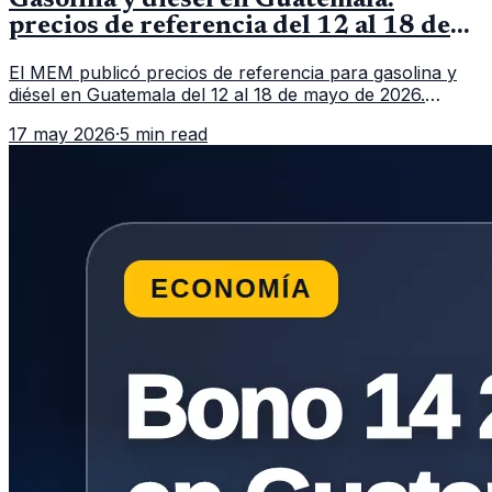
Gasolina y diésel en Guatemala:
precios de referencia del 12 al 18 de
mayo de 2026
El MEM publicó precios de referencia para gasolina y
diésel en Guatemala del 12 al 18 de mayo de 2026.
Revisa precios por galón, variación semanal y dónde
17 may 2026
·
5 min read
consultar el dato actualizado.