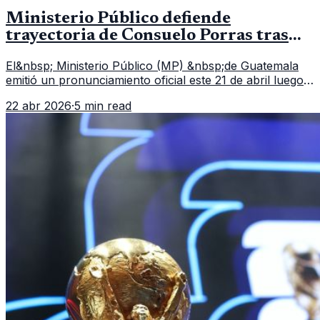
Ministerio Público defiende
trayectoria de Consuelo Porras tras
quedar fuera de la nómina a Fiscal
El&nbsp; Ministerio Público (MP) &nbsp;de Guatemala
General
emitió un pronunciamiento oficial este 21 de abril luego
de que la actual fiscal general,&nbsp; Consuelo Porras ,
22 abr 2026
·
5 min read
no fuera inclu