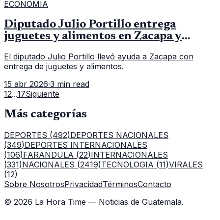
ECONOMIA
Diputado Julio Portillo entrega
juguetes y alimentos en Zacapa y
anuncia nuevas acciones sociales
El diputado Julio Portillo llevó ayuda a Zacapa con
entrega de juguetes y alimentos.
15 abr 2026
·
3 min read
1
2
...
17
Siguiente
Más categorías
DEPORTES
(
492
)
DEPORTES NACIONALES
(
349
)
DEPORTES INTERNACIONALES
(
106
)
FARANDULA
(
22
)
INTERNACIONALES
(
331
)
NACIONALES
(
2419
)
TECNOLOGIA
(
11
)
VIRALES
(
12
)
Sobre Nosotros
Privacidad
Términos
Contacto
©
2026
La Hora Time — Noticias de Guatemala.