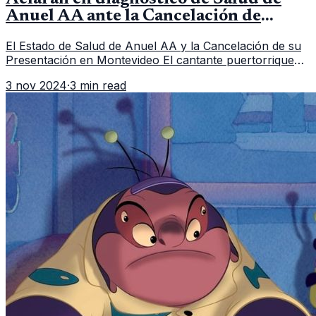
Anuel AA ante la Cancelación de
Concierto en Uruguay
El Estado de Salud de Anuel AA y la Cancelación de su
Presentación en Montevideo El cantante puertorriqueño
de reguetón, Anuel AA , experimentó una crisis de salud
3 nov 2024
·
3 min read
la noche del 31