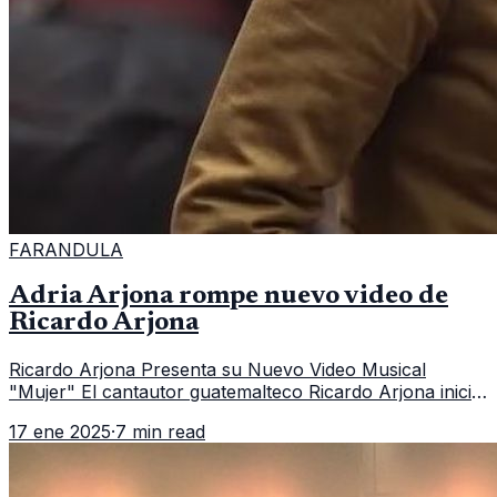
FARANDULA
Adria Arjona rompe nuevo video de
Ricardo Arjona
Ricardo Arjona Presenta su Nuevo Video Musical
"Mujer" El cantautor guatemalteco Ricardo Arjona inicia
el 2025 con el pie derecho al lanzar su más reciente
17 ene 2025
·
7 min read
videoclip titulado "Muje