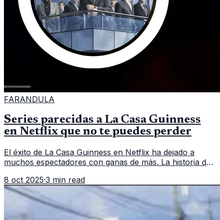
FARANDULA
Series parecidas a La Casa Guinness
en Netflix que no te puedes perder
El éxito de La Casa Guinness en Netflix ha dejado a
muchos espectadores con ganas de más. La historia de
una de las familias más ricas de Irlanda, llena de drama
8 oct 2025
·
3 min read
político, económic