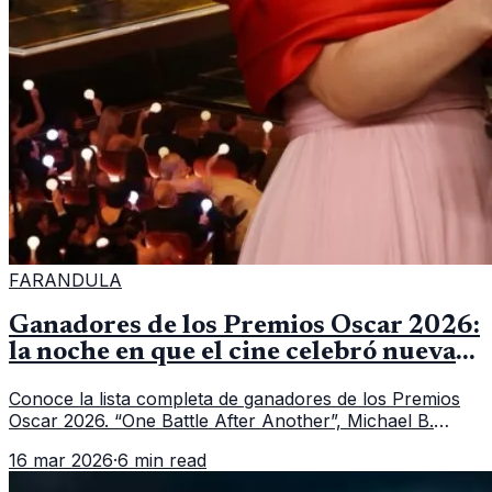
FARANDULA
Ganadores de los Premios Oscar 2026:
la noche en que el cine celebró nuevas
historias y grandes actuaciones
Conoce la lista completa de ganadores de los Premios
Oscar 2026. “One Battle After Another”, Michael B.
Jordan y Jessie Buckley fueron los grandes
16 mar 2026
·
6 min read
protagonistas de la noche.