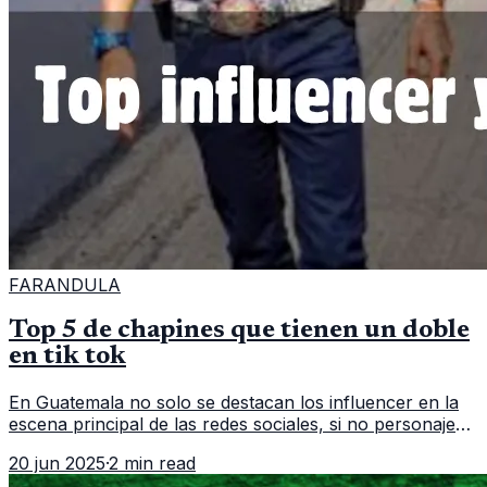
FARANDULA
Top 5 de chapines que tienen un doble
en tik tok
En Guatemala no solo se destacan los influencer en la
escena principal de las redes sociales, si no personajes
que representando una parodia hacen un resalto a lo
20 jun 2025
·
2 min read
bueno o malo de c