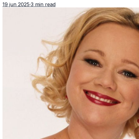
19 jun 2025
·
3 min read
previsto visitar Turquía