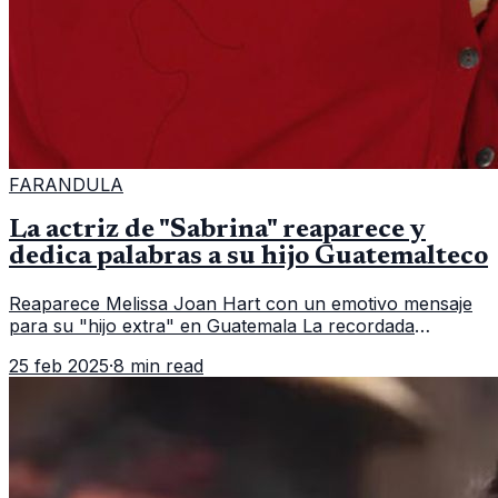
FARANDULA
La actriz de "Sabrina" reaparece y
dedica palabras a su hijo Guatemalteco
Reaparece Melissa Joan Hart con un emotivo mensaje
para su "hijo extra" en Guatemala La recordada
"Sabrina, la bruja adolescente" sorprende a sus
25 feb 2025
·
8 min read
seguidores guatemaltecos Melissa J