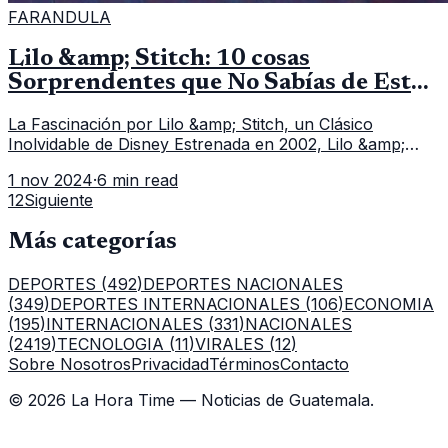
FARANDULA
Lilo &amp; Stitch: 10 cosas
Sorprendentes que No Sabías de Este
Clásico de Disney
La Fascinación por Lilo &amp; Stitch, un Clásico
Inolvidable de Disney Estrenada en 2002, Lilo &amp;
Stitch sigue capturando el corazón de sus fanáticos
1 nov 2024
·
6 min read
alrededor del mundo, con su
1
2
Siguiente
Más categorías
DEPORTES
(
492
)
DEPORTES NACIONALES
(
349
)
DEPORTES INTERNACIONALES
(
106
)
ECONOMIA
(
195
)
INTERNACIONALES
(
331
)
NACIONALES
(
2419
)
TECNOLOGIA
(
11
)
VIRALES
(
12
)
Sobre Nosotros
Privacidad
Términos
Contacto
©
2026
La Hora Time — Noticias de Guatemala.