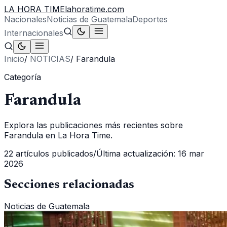
LA HORA TIME
lahoratime.com
Nacionales
Noticias de Guatemala
Deportes
Internacionales
Inicio
/
NOTICIAS
/
Farandula
Categoría
Farandula
Explora las publicaciones más recientes sobre
Farandula en La Hora Time.
22
artículos publicados
/
Última actualización:
16 mar
2026
Secciones relacionadas
Noticias de Guatemala