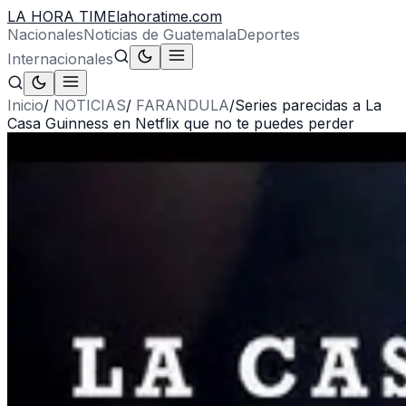
LA HORA TIME
lahoratime.com
Nacionales
Noticias de Guatemala
Deportes
Internacionales
Inicio
/
NOTICIAS
/
FARANDULA
/
Series parecidas a La
Casa Guinness en Netflix que no te puedes perder