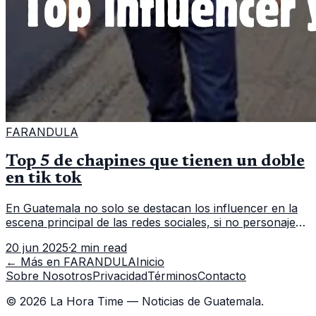
FARANDULA
Top 5 de chapines que tienen un doble
en tik tok
En Guatemala no solo se destacan los influencer en la
escena principal de las redes sociales, si no personajes
que representando una parodia hacen un resalto a lo
20 jun 2025
·
2 min read
bueno o malo de c
← Más en
FARANDULA
Inicio
Sobre Nosotros
Privacidad
Términos
Contacto
©
2026
La Hora Time — Noticias de Guatemala.