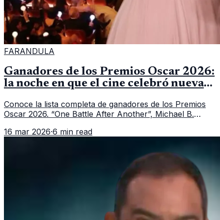
FARANDULA
Ganadores de los Premios Oscar 2026:
la noche en que el cine celebró nuevas
historias y grandes actuaciones
Conoce la lista completa de ganadores de los Premios
Oscar 2026. “One Battle After Another”, Michael B.
Jordan y Jessie Buckley fueron los grandes
16 mar 2026
·
6 min read
protagonistas de la noche.