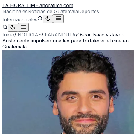
LA HORA TIME
lahoratime.com
Nacionales
Noticias de Guatemala
Deportes
Internacionales
Inicio
/
NOTICIAS
/
FARANDULA
/
Oscar Isaac y Jayro
Bustamante impulsan una ley para fortalecer el cine en
Guatemala