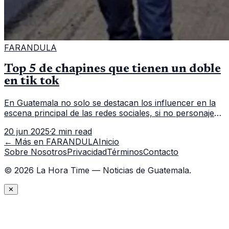
FARANDULA
Top 5 de chapines que tienen un doble
en tik tok
En Guatemala no solo se destacan los influencer en la
escena principal de las redes sociales, si no personajes
que representando una parodia hacen un resalto a lo
20 jun 2025
·
2 min read
bueno o malo de c
← Más en
FARANDULA
Inicio
Sobre Nosotros
Privacidad
Términos
Contacto
©
2026
La Hora Time — Noticias de Guatemala.