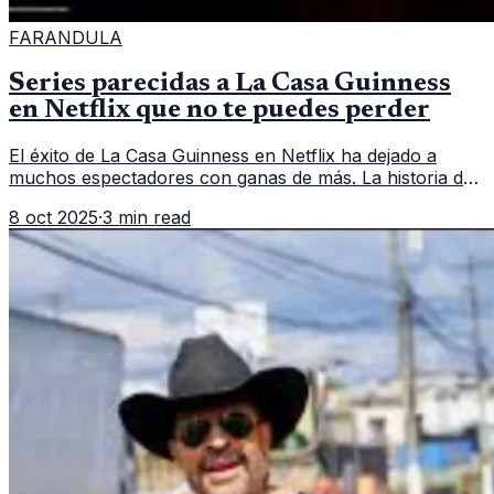
FARANDULA
Series parecidas a La Casa Guinness
en Netflix que no te puedes perder
El éxito de La Casa Guinness en Netflix ha dejado a
muchos espectadores con ganas de más. La historia de
una de las familias más ricas de Irlanda, llena de drama
8 oct 2025
·
3 min read
político, económic