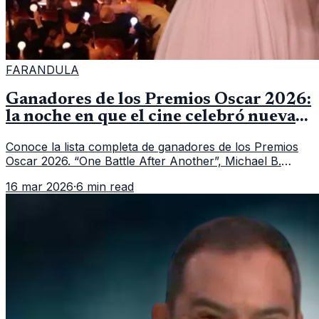
FARANDULA
Ganadores de los Premios Oscar 2026:
la noche en que el cine celebró nuevas
historias y grandes actuaciones
Conoce la lista completa de ganadores de los Premios
Oscar 2026. “One Battle After Another”, Michael B.
Jordan y Jessie Buckley fueron los grandes
16 mar 2026
·
6 min read
protagonistas de la noche.