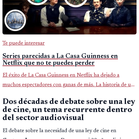
Te puede interesar
Series parecidas a La Casa Guinness en
Netflix que no te puedes perder
El éxito de La Casa Guinness en Netflix ha dejado a
muchos espectadores con ganas de más. La historia de una
de las familias más ricas de Irlanda, llena de drama
Dos décadas de debate sobre una ley
político, económic
de cine, un tema recurrente dentro
del sector audiovisual
El debate sobre la necesidad de una ley de cine en