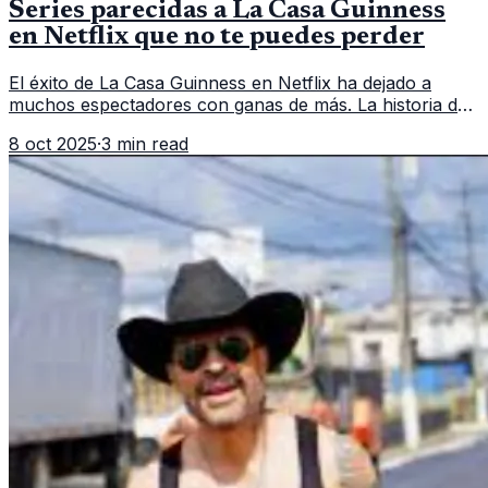
Series parecidas a La Casa Guinness
en Netflix que no te puedes perder
El éxito de La Casa Guinness en Netflix ha dejado a
muchos espectadores con ganas de más. La historia de
una de las familias más ricas de Irlanda, llena de drama
8 oct 2025
·
3 min read
político, económic