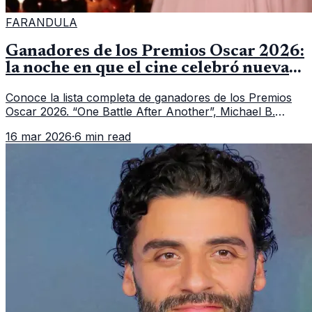
FARANDULA
Ganadores de los Premios Oscar 2026:
la noche en que el cine celebró nuevas
historias y grandes actuaciones
Conoce la lista completa de ganadores de los Premios
Oscar 2026. “One Battle After Another”, Michael B.
Jordan y Jessie Buckley fueron los grandes
16 mar 2026
·
6 min read
protagonistas de la noche.