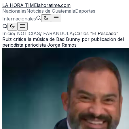
LA HORA TIME
lahoratime.com
Nacionales
Noticias de Guatemala
Deportes
Internacionales
Inicio
/
NOTICIAS
/
FARANDULA
/
Carlos “El Pescado”
Ruiz critica la música de Bad Bunny por publicación del
periodista periodista Jorge Ramos