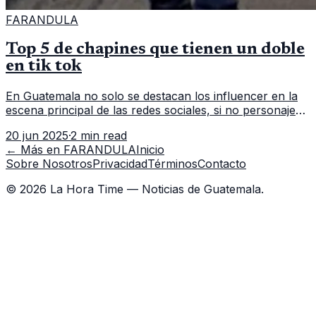
FARANDULA
Top 5 de chapines que tienen un doble
en tik tok
En Guatemala no solo se destacan los influencer en la
escena principal de las redes sociales, si no personajes
que representando una parodia hacen un resalto a lo
20 jun 2025
·
2 min read
bueno o malo de c
← Más en
FARANDULA
Inicio
Sobre Nosotros
Privacidad
Términos
Contacto
©
2026
La Hora Time — Noticias de Guatemala.