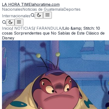
LA HORA TIME
lahoratime.com
Nacionales
Noticias de Guatemala
Deportes
Internacionales
Inicio
/
NOTICIAS
/
FARANDULA
/
Lilo &amp; Stitch: 10
cosas Sorprendentes que No Sabías de Este Clásico de
Disney