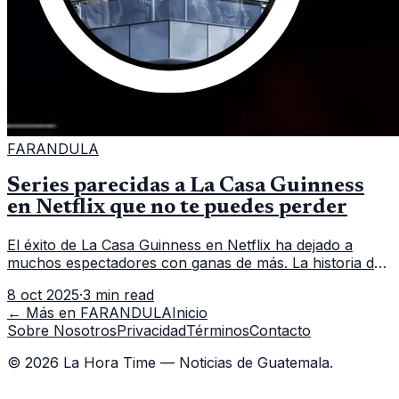
FARANDULA
Series parecidas a La Casa Guinness
en Netflix que no te puedes perder
El éxito de La Casa Guinness en Netflix ha dejado a
muchos espectadores con ganas de más. La historia de
una de las familias más ricas de Irlanda, llena de drama
8 oct 2025
·
3 min read
político, económic
← Más en
FARANDULA
Inicio
Sobre Nosotros
Privacidad
Términos
Contacto
©
2026
La Hora Time — Noticias de Guatemala.