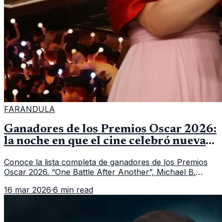
FARANDULA
Ganadores de los Premios Oscar 2026:
la noche en que el cine celebró nuevas
historias y grandes actuaciones
Conoce la lista completa de ganadores de los Premios
Oscar 2026. “One Battle After Another”, Michael B.
Jordan y Jessie Buckley fueron los grandes
16 mar 2026
·
6 min read
protagonistas de la noche.