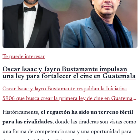
Te puede interesar
Oscar Isaac y Jayro Bustamante impulsan
una ley para fortalecer el cine en Guatemala
Oscar Isaac y Jayro Bustamante respaldan la Iniciativa
5906 que busca crear la primera ley de cine en Guatemala
y fortalecer la industria audiovisual del país.
Históricamente,
el reguetón ha sido un terreno fértil
para las rivalidades
, donde las tiraderas son vistas como
una forma de competencia sana y una oportunidad para