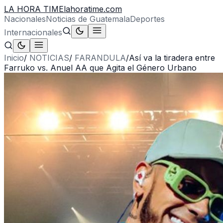
LA HORA TIME
lahoratime.com
Nacionales
Noticias de Guatemala
Deportes
Internacionales
Inicio
/
NOTICIAS
/
FARANDULA
/
Así va la tiradera entre
Farruko vs. Anuel AA que Agita el Género Urbano