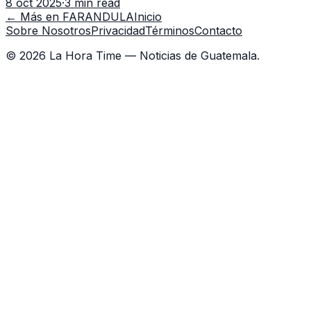
8 oct 2025
·
3 min read
político, económic
← Más en
FARANDULA
Inicio
Sobre Nosotros
Privacidad
Términos
Contacto
©
2026
La Hora Time — Noticias de Guatemala.