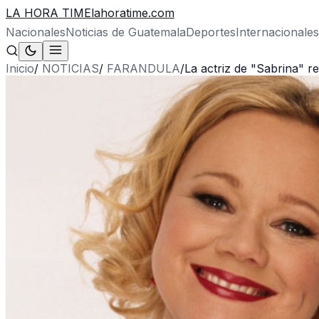
LA HORA TIME
lahoratime.com
Nacionales
Noticias de Guatemala
Deportes
Internacionales
Inicio
/
NOTICIAS
/
FARANDULA
/
La actriz de "Sabrina" r