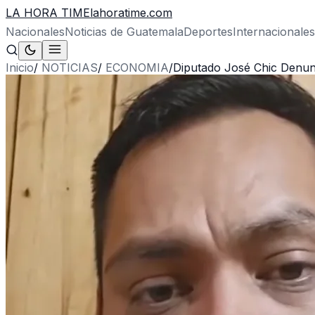
LA HORA TIME
lahoratime.com
Nacionales
Noticias de Guatemala
Deportes
Internacionales
Inicio
/
NOTICIAS
/
ECONOMIA
/
Diputado José Chic Denun