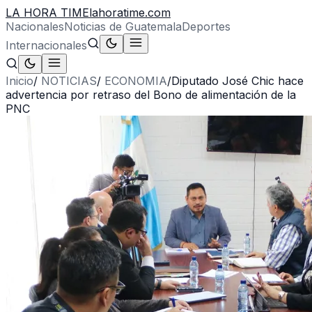
LA HORA TIME
lahoratime.com
Nacionales
Noticias de Guatemala
Deportes
Internacionales
Inicio
/
NOTICIAS
/
ECONOMIA
/
Diputado José Chic hace
advertencia por retraso del Bono de alimentación de la
PNC