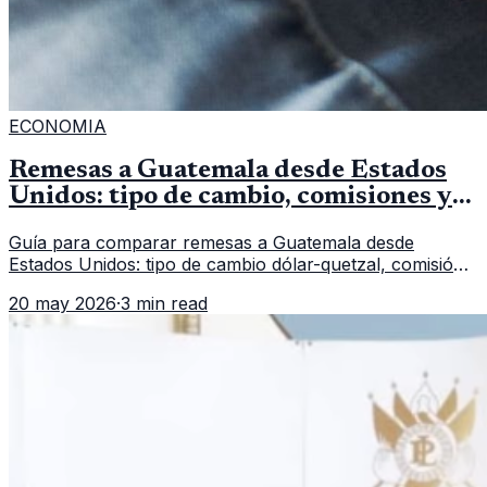
ECONOMIA
Remesas a Guatemala desde Estados
Unidos: tipo de cambio, comisiones y
qué revisar
Guía para comparar remesas a Guatemala desde
Estados Unidos: tipo de cambio dólar-quetzal, comisión,
tiempo de entrega y errores que reducen el dinero
20 may 2026
·
3 min read
recibido.