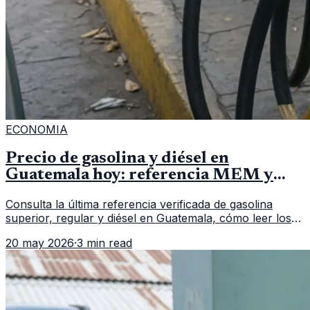
ECONOMIA
Precio de gasolina y diésel en
Guatemala hoy: referencia MEM y
cómo verificar
Consulta la última referencia verificada de gasolina
superior, regular y diésel en Guatemala, cómo leer los
reportes del MEM y qué revisar antes de llenar el
20 may 2026
·
3 min read
tanque.