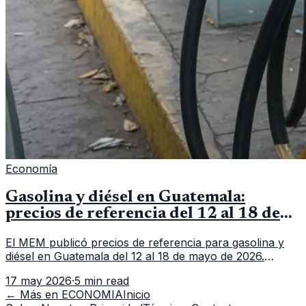
Economía
Gasolina y diésel en Guatemala:
precios de referencia del 12 al 18 de
mayo de 2026
El MEM publicó precios de referencia para gasolina y
diésel en Guatemala del 12 al 18 de mayo de 2026.
Revisa precios por galón, variación semanal y dónde
17 may 2026
·
5 min read
consultar el dato actualizado.
← Más en
ECONOMIA
Inicio