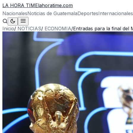
LA HORA TIME
lahoratime.com
Nacionales
Noticias de Guatemala
Deportes
Internacionales
Inicio
/
NOTICIAS
/
ECONOMIA
/
Entradas para la final del