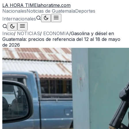
LA HORA TIME
lahoratime.com
Nacionales
Noticias de Guatemala
Deportes
Internacionales
Inicio
/
NOTICIAS
/
ECONOMIA
/
Gasolina y diésel en
Guatemala: precios de referencia del 12 al 18 de mayo
de 2026