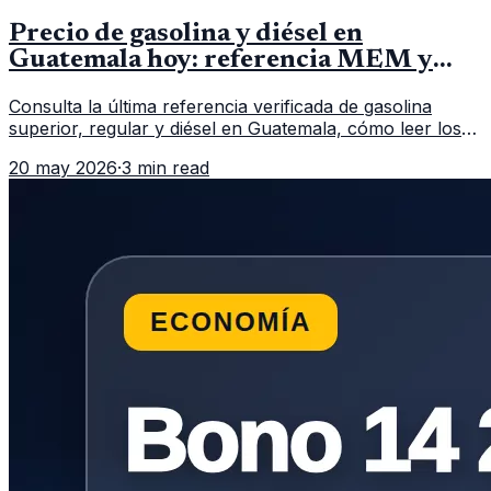
Precio de gasolina y diésel en
Guatemala hoy: referencia MEM y
cómo verificar
Consulta la última referencia verificada de gasolina
superior, regular y diésel en Guatemala, cómo leer los
reportes del MEM y qué revisar antes de llenar el
20 may 2026
·
3 min read
tanque.