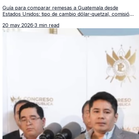
qué revisar
Guía para comparar remesas a Guatemala desde
Estados Unidos: tipo de cambio dólar-quetzal, comisión,
tiempo de entrega y errores que reducen el dinero
20 may 2026
·
3 min read
recibido.