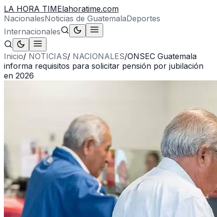
LA HORA TIME
lahoratime.com
Nacionales
Noticias de Guatemala
Deportes
Internacionales
Inicio
/
NOTICIAS
/
NACIONALES
/
ONSEC Guatemala
informa requisitos para solicitar pensión por jubilación
en 2026