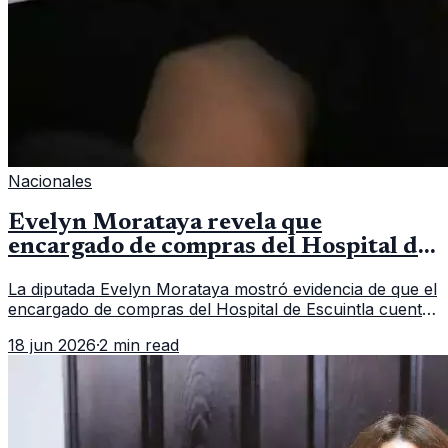
Nacionales
Evelyn Morataya revela que
encargado de compras del Hospital de
Escuintla tiene 7 asistentes
La diputada Evelyn Morataya mostró evidencia de que el
encargado de compras del Hospital de Escuintla cuenta
con 7 asistentes, pese a que el titular anda en
18 jun 2026
·
2 min read
capacitación en la capital.