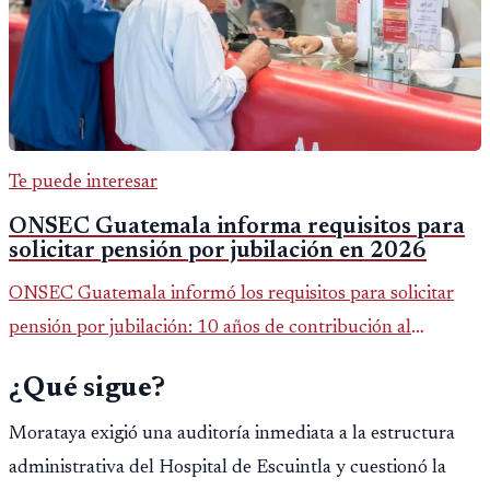
Te puede interesar
ONSEC Guatemala informa requisitos para
solicitar pensión por jubilación en 2026
ONSEC Guatemala informó los requisitos para solicitar
pensión por jubilación: 10 años de contribución al
Montepío y 50 años de edad, o 20 años de servicio sin
¿Qué sigue?
importar edad.
Morataya exigió una auditoría inmediata a la estructura
administrativa del Hospital de Escuintla y cuestionó la