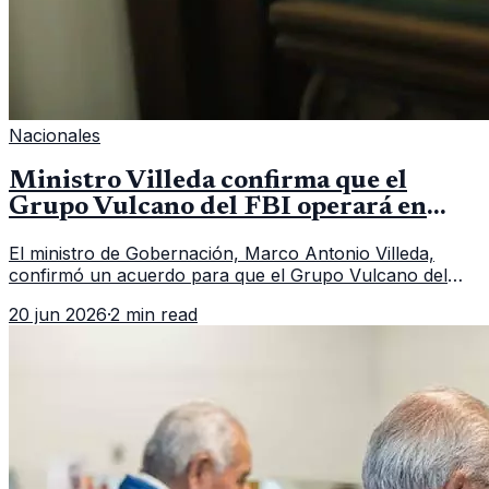
Nacionales
Ministro Villeda confirma que el
Grupo Vulcano del FBI operará en
Guatemala a partir de julio
El ministro de Gobernación, Marco Antonio Villeda,
confirmó un acuerdo para que el Grupo Vulcano del
FBI opere en Guatemala a partir de julio, tras un intento
20 jun 2026
·
2 min read
fallido con la administración anterior del Ministerio
Público.