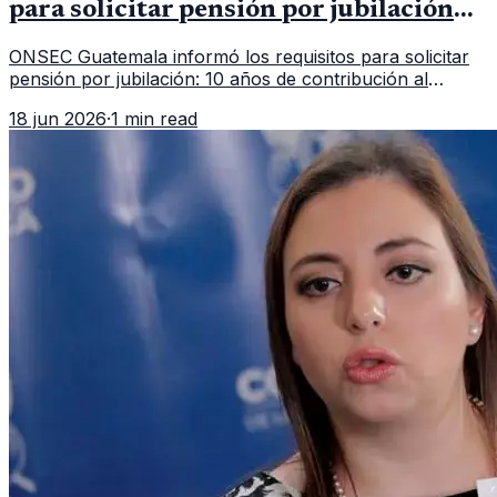
para solicitar pensión por jubilación
en 2026
ONSEC Guatemala informó los requisitos para solicitar
pensión por jubilación: 10 años de contribución al
Montepío y 50 años de edad, o 20 años de servicio sin
18 jun 2026
·
1 min read
importar edad.