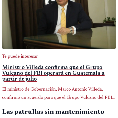
Te puede interesar
Ministro Villeda confirma que el Grupo
Vulcano del FBI operará en Guatemala a
partir de julio
El ministro de Gobernación, Marco Antonio Villeda,
confirmó un acuerdo para que el Grupo Vulcano del FBI
opere en Guatemala a partir de julio, tras un intento
Las patrullas sin mantenimiento
fallido con la administración anterior del Ministerio