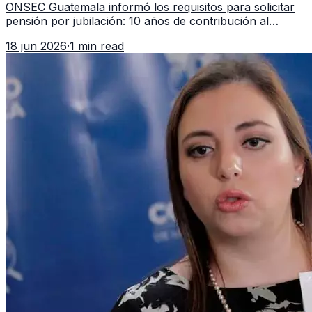
ONSEC Guatemala informó los requisitos para solicitar
pensión por jubilación: 10 años de contribución al
Montepío y 50 años de edad, o 20 años de servicio sin
18 jun 2026
·
1 min read
importar edad.