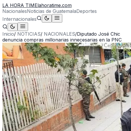
LA HORA TIME
lahoratime.com
Nacionales
Noticias de Guatemala
Deportes
Internacionales
Inicio
/
NOTICIAS
/
NACIONALES
/
Diputado José Chic
denuncia compras millonarias innecesarias en la PNC