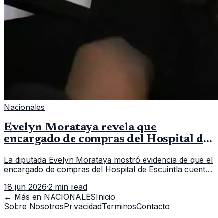
Nacionales
Evelyn Morataya revela que
encargado de compras del Hospital de
Escuintla tiene 7 asistentes
La diputada Evelyn Morataya mostró evidencia de que el
encargado de compras del Hospital de Escuintla cuenta
con 7 asistentes, pese a que el titular anda en
18 jun 2026
·
2 min read
capacitación en la capital.
← Más en
NACIONALES
Inicio
Sobre Nosotros
Privacidad
Términos
Contacto