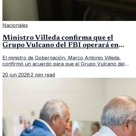
Nacionales
Ministro Villeda confirma que el
Grupo Vulcano del FBI operará en
Guatemala a partir de julio
El ministro de Gobernación, Marco Antonio Villeda,
confirmó un acuerdo para que el Grupo Vulcano del
FBI opere en Guatemala a partir de julio, tras un intento
20 jun 2026
·
2 min read
fallido con la administración anterior del Ministerio
Público.