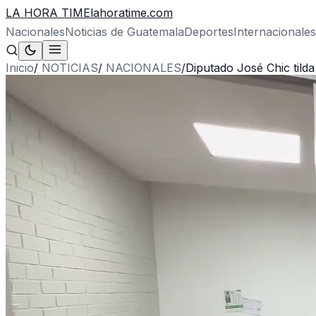
LA HORA TIME
lahoratime.com
Nacionales
Noticias de Guatemala
Deportes
Internacionales
Inicio
/
NOTICIAS
/
NACIONALES
/
Diputado José Chic tilda