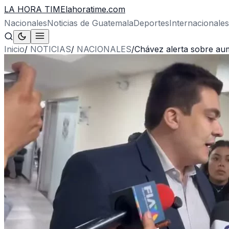
LA HORA TIME
lahoratime.com
Nacionales
Noticias de Guatemala
Deportes
Internacionales
Inicio
/
NOTICIAS
/
NACIONALES
/
Chávez alerta sobre aum