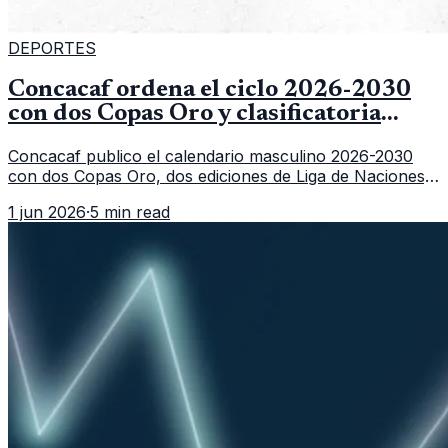
DEPORTES
Concacaf ordena el ciclo 2026-2030
con dos Copas Oro y clasificatoria
ampliada
Concacaf publico el calendario masculino 2026-2030
con dos Copas Oro, dos ediciones de Liga de Naciones,
nuevas finales para las Ligas B y C y una clasificatoria
1 jun 2026
·
5 min read
rumbo al Mundial 2030 que puede llevar hasta siete
selecciones de la region.