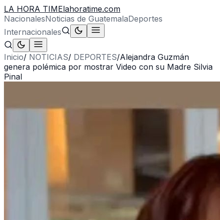
LA HORA TIME
lahoratime.com
Nacionales
Noticias de Guatemala
Deportes
Internacionales
Inicio
/
NOTICIAS
/
DEPORTES
/
Alejandra Guzmán
genera polémica por mostrar Video con su Madre Silvia
Pinal