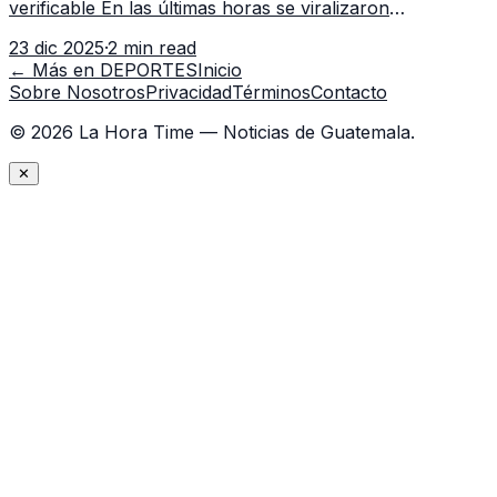
verificable En las últimas horas se viralizaron
publicaciones que aseguran que José Manuel “Moyo”
23 dic 2025
·
2 min read
Contreras habría firmado con Com
← Más en
DEPORTES
Inicio
Sobre Nosotros
Privacidad
Términos
Contacto
©
2026
La Hora Time — Noticias de Guatemala.