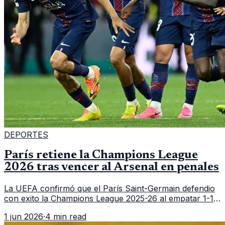
DEPORTES
París retiene la Champions League
2026 tras vencer al Arsenal en penales
La UEFA confirmó que el París Saint-Germain defendio
con exito la Champions League 2025-26 al empatar 1-1
con Arsenal y ganar 4-3 en la tanda de penales de la
1 jun 2026
·
4 min read
final jugada en Budapest.