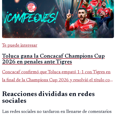
Te puede interesar
Toluca gana la Concacaf Champions Cup
2026 en penales ante Tigres
Concacaf confirmó que Toluca empató 1-1 con Tigres en
la final de la Champions Cup 2026 y resolvió el título con
un 6-5 en penales gracias a la actuacion decisiva del
Reacciones divididas en redes
portero Luis Garcia.
sociales
Las redes sociales no tardaron en llenarse de comentarios