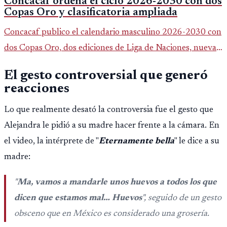
Concacaf ordena el ciclo 2026-2030 con dos
Copas Oro y clasificatoria ampliada
Concacaf publico el calendario masculino 2026-2030 con
dos Copas Oro, dos ediciones de Liga de Naciones, nuevas
finales para las Ligas B y C y una clasificatoria rumbo al
El gesto controversial que generó
Mundial 2030 que puede llevar hasta siete selecciones de
reacciones
la region.
Lo que realmente desató la controversia fue el gesto que
Alejandra le pidió a su madre hacer frente a la cámara. En
el video, la intérprete de "
Eternamente bella
" le dice a su
madre:
"
Ma, vamos a mandarle unos huevos a todos los que
dicen que estamos mal… Huevos
", seguido de un gesto
obsceno que en México es considerado una grosería.