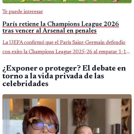
Te puede interesar
París retiene la Champions League 2026
tras vencer al Arsenal en penales
La UEFA confirmó que el París Saint-Germain defendio
con exito la Champions League 2025-26 al empatar 1-1
con Arsenal y ganar 4-3 en la tanda de penales de la final
¿Exponer o proteger? El debate en
jugada en Budapest.
torno a la vida privada de las
celebridades