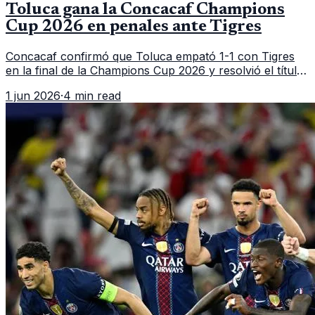
Toluca gana la Concacaf Champions
Cup 2026 en penales ante Tigres
Concacaf confirmó que Toluca empató 1-1 con Tigres
en la final de la Champions Cup 2026 y resolvió el título
con un 6-5 en penales gracias a la actuacion decisiva
1 jun 2026
·
4 min read
del portero Luis Garcia.