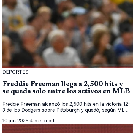
DEPORTES
Freddie Freeman llega a 2,500 hits y
se queda solo entre los activos en MLB
Freddie Freeman alcanzó los 2,500 hits en la victoria 12-
3 de los Dodgers sobre Pittsburgh y quedó, según MLB,
como el único pelotero activo con esa marca en
10 jun 2026
·
4 min read
Grandes Ligas.