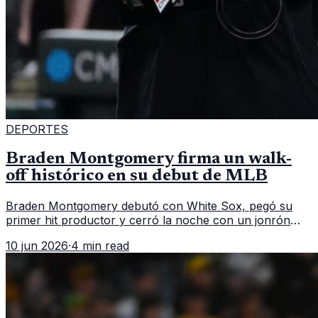
DEPORTES
Braden Montgomery firma un walk-
off histórico en su debut de MLB
Braden Montgomery debutó con White Sox, pegó su
primer hit productor y cerró la noche con un jonrón
walk-off de dos carreras que MLB ubicó como el quinto
10 jun 2026
·
4 min read
caso de este tipo en la historia.