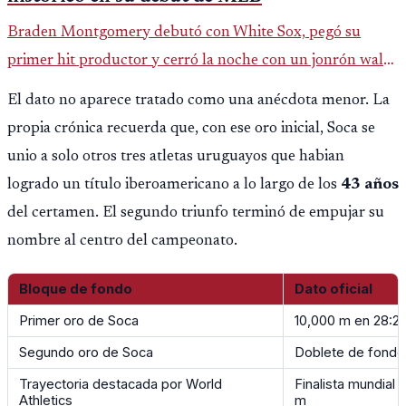
Braden Montgomery debutó con White Sox, pegó su
primer hit productor y cerró la noche con un jonrón walk-
off de dos carreras que MLB ubicó como el quinto caso de
El dato no aparece tratado como una anécdota menor. La
este tipo en la historia.
propia crónica recuerda que, con ese oro inicial, Soca se
unio a solo otros tres atletas uruguayos que habian
logrado un título iberoamericano a lo largo de los
43 años
del certamen. El segundo triunfo terminó de empujar su
nombre al centro del campeonato.
Bloque de fondo
Dato oficial
Primer oro de Soca
10,000 m en 28:2
Segundo oro de Soca
Doblete de fondo
Trayectoria destacada por World
Finalista mundial
Athletics
m