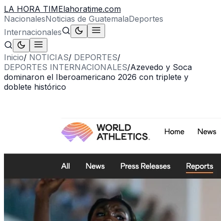
LA HORA TIME
lahoratime.com
Nacionales
Noticias de Guatemala
Deportes
Internacionales
Inicio
/
NOTICIAS
/
DEPORTES
/
DEPORTES INTERNACIONALES
/
Azevedo y Soca
dominaron el Iberoamericano 2026 con triplete y
doblete histórico