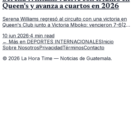
Queen's y avanza a cuartos en 2026
Serena Williams regresó al circuito con una victoria en
Queen's Club junto a Victoria Mboko: vencieron 7-6(2),
6-2 a Nicole Melichar-Martinez y Erin Routliffe para
10 jun 2026
·
4 min read
meterse en cuartos de final.
← Más en
DEPORTES INTERNACIONALES
Inicio
Sobre Nosotros
Privacidad
Términos
Contacto
©
2026
La Hora Time — Noticias de Guatemala.