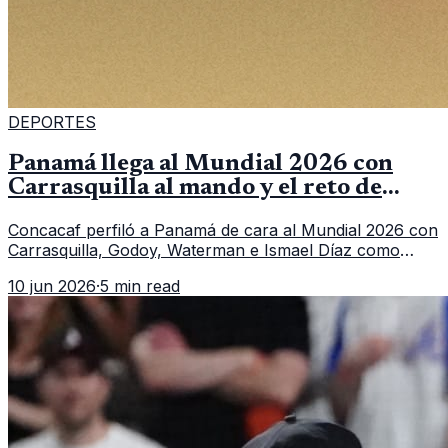
DEPORTES
Panamá llega al Mundial 2026 con
Carrasquilla al mando y el reto de
romper su techo
Concacaf perfiló a Panamá de cara al Mundial 2026 con
Carrasquilla, Godoy, Waterman e Ismael Díaz como
piezas centrales en un grupo que también incluye a
10 jun 2026
·
5 min read
Inglaterra, Croacia y Ghana.