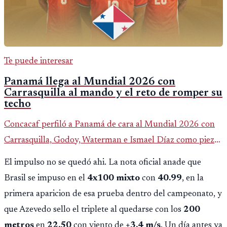
Te puede interesar
Panamá llega al Mundial 2026 con
Carrasquilla al mando y el reto de romper su
techo
Concacaf perfiló a Panamá de cara al Mundial 2026 con
Carrasquilla, Godoy, Waterman e Ismael Díaz como piezas
centrales en un grupo que también incluye a Inglaterra,
El impulso no se quedó ahi. La nota oficial anade que
Croacia y Ghana.
Brasil se impuso en el
4x100 mixto
con
40.99
, en la
primera aparicion de esa prueba dentro del campeonato, y
que Azevedo sello el triplete al quedarse con los
200
metros
en
22.50
con viento de
+3.4 m/s
. Un día antes ya