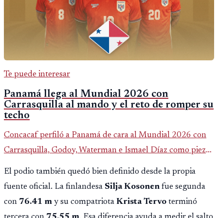
Te puede interesar
Panamá llega al Mundial 2026 con
Carrasquilla al mando y el reto de romper su
techo
Concacaf perfiló a Panamá de cara al Mundial 2026 con
Carrasquilla, Godoy, Waterman e Ismael Díaz como piezas
centrales en un grupo que también incluye a Inglaterra,
El podio también quedó bien definido desde la propia
Croacia y Ghana.
fuente oficial. La finlandesa
Silja Kosonen
fue segunda
con
76.41 m
y su compatriota
Krista Tervo
terminó
tercera con
75.55 m
. Esa diferencia ayuda a medir el salto