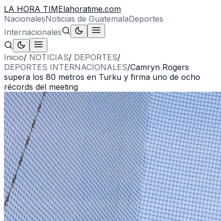
LA HORA TIME
lahoratime.com
Nacionales
Noticias de Guatemala
Deportes
Internacionales
Inicio
/
NOTICIAS
/
DEPORTES
/
DEPORTES INTERNACIONALES
/
Camryn Rogers
supera los 80 metros en Turku y firma uno de ocho
récords del meeting