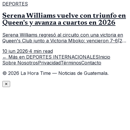
DEPORTES
Serena Williams vuelve con triunfo en
Queen's y avanza a cuartos en 2026
Serena Williams regresó al circuito con una victoria en
Queen's Club junto a Victoria Mboko: vencieron 7-6(2),
6-2 a Nicole Melichar-Martinez y Erin Routliffe para
10 jun 2026
·
4 min read
meterse en cuartos de final.
← Más en
DEPORTES INTERNACIONALES
Inicio
Sobre Nosotros
Privacidad
Términos
Contacto
©
2026
La Hora Time — Noticias de Guatemala.