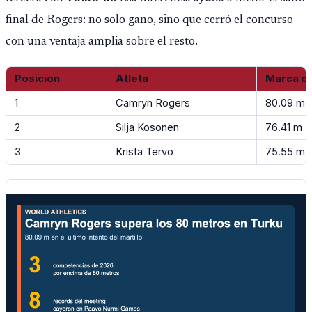
final de Rogers: no solo gano, sino que cerró el concurso
con una ventaja amplia sobre el resto.
Posicion
Atleta
Marca of
1
Camryn Rogers
80.09 m
2
Silja Kosonen
76.41 m
3
Krista Tervo
75.55 m