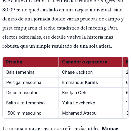
Ese contexto cambia la lectura del triunfo de Rogers. Su
este tipo en la historia.
80.09 m no queda aislado en una tarjeta individual, sino
dentro de una jornada donde varias pruebas de campo y
pista empujaron el techo estadistico del meeting. Para
efectos editoriales, ese detalle vuelve la historia más
robusta que un simple resultado de una sola atleta.
Prueba
Ganador o ganadora
Ma
Bala femenina
Chase Jackson
20
Pertiga masculina
Emmanouil Karalis
6.
Disco masculino
Kristjan Ceh
69
Salto alto femenino
Yuliia Levchenko
1.
1500 m masculino
Mohamed Attaoui
3:
La misma nota agrega otras referencias utiles:
Monae