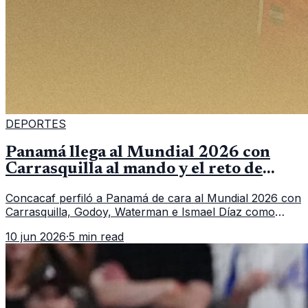
DEPORTES
Panamá llega al Mundial 2026 con
Carrasquilla al mando y el reto de
romper su techo
Concacaf perfiló a Panamá de cara al Mundial 2026 con
Carrasquilla, Godoy, Waterman e Ismael Díaz como
piezas centrales en un grupo que también incluye a
10 jun 2026
·
5 min read
Inglaterra, Croacia y Ghana.