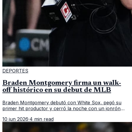
DEPORTES
Braden Montgomery firma un walk-
off histórico en su debut de MLB
Braden Montgomery debutó con White Sox, pegó su
primer hit productor y cerró la noche con un jonrón
walk-off de dos carreras que MLB ubicó como el quinto
10 jun 2026
·
4 min read
caso de este tipo en la historia.