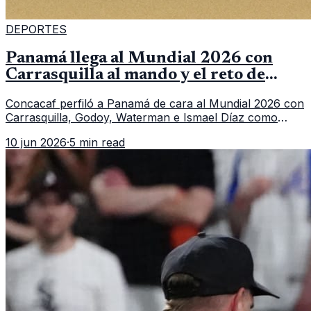
DEPORTES
Panamá llega al Mundial 2026 con
Carrasquilla al mando y el reto de
romper su techo
Concacaf perfiló a Panamá de cara al Mundial 2026 con
Carrasquilla, Godoy, Waterman e Ismael Díaz como
piezas centrales en un grupo que también incluye a
10 jun 2026
·
5 min read
Inglaterra, Croacia y Ghana.