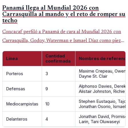
Panamá llega al Mundial 2026 con
Carrasquilla al mando y el reto de romper su
techo
Concacaf perfiló a Panamá de cara al Mundial 2026 con
Carrasquilla, Godoy, Waterman e Ismael Díaz como piezas
centrales en un grupo que también incluye a Inglaterra,
Cantidad
Croacia y Ghana.
Linea
Nombres de referenci
confirmada
Maxime Crepeau, Owen
Porteros
3
Dayne St. Clair
Alphonso Davies, Derek 
Defensas
9
Alistair Johnston, Richie
Stephen Eustaquio, Tajo
Mediocampistas
10
Jonathan Osorio, Ismael
Jonathan David, Promise
Delanteros
4
Larin, Tani Oluwaseyi