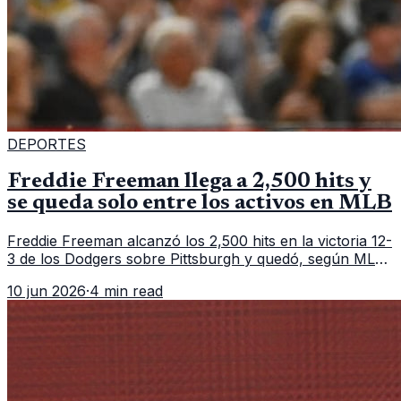
DEPORTES
Freddie Freeman llega a 2,500 hits y
se queda solo entre los activos en MLB
Freddie Freeman alcanzó los 2,500 hits en la victoria 12-
3 de los Dodgers sobre Pittsburgh y quedó, según MLB,
como el único pelotero activo con esa marca en
10 jun 2026
·
4 min read
Grandes Ligas.