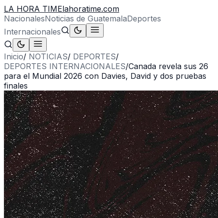
LA HORA TIME
lahoratime.com
Nacionales
Noticias de Guatemala
Deportes
Internacionales
Inicio
/
NOTICIAS
/
DEPORTES
/
DEPORTES INTERNACIONALES
/
Canada revela sus 26
para el Mundial 2026 con Davies, David y dos pruebas
finales