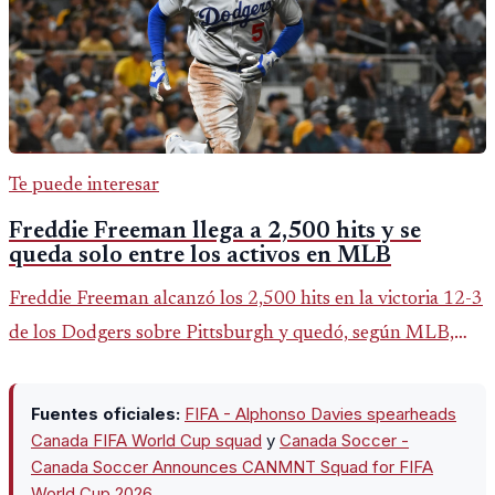
Te puede interesar
Freddie Freeman llega a 2,500 hits y se
queda solo entre los activos en MLB
Freddie Freeman alcanzó los 2,500 hits en la victoria 12-3
de los Dodgers sobre Pittsburgh y quedó, según MLB,
como el único pelotero activo con esa marca en Grandes
Ligas.
Fuentes oficiales:
FIFA - Alphonso Davies spearheads
Canada FIFA World Cup squad
y
Canada Soccer -
Canada Soccer Announces CANMNT Squad for FIFA
World Cup 2026
.