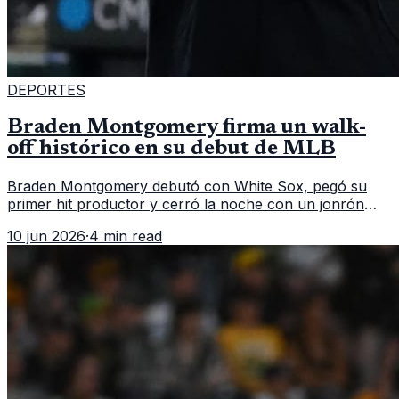
DEPORTES
Braden Montgomery firma un walk-
off histórico en su debut de MLB
Braden Montgomery debutó con White Sox, pegó su
primer hit productor y cerró la noche con un jonrón
walk-off de dos carreras que MLB ubicó como el quinto
10 jun 2026
·
4 min read
caso de este tipo en la historia.