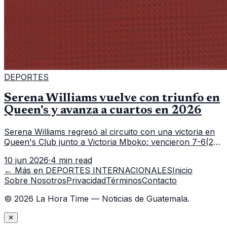
DEPORTES
Serena Williams vuelve con triunfo en
Queen's y avanza a cuartos en 2026
Serena Williams regresó al circuito con una victoria en
Queen's Club junto a Victoria Mboko: vencieron 7-6(2),
6-2 a Nicole Melichar-Martinez y Erin Routliffe para
10 jun 2026
·
4 min read
meterse en cuartos de final.
← Más en
DEPORTES INTERNACIONALES
Inicio
Sobre Nosotros
Privacidad
Términos
Contacto
©
2026
La Hora Time — Noticias de Guatemala.