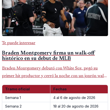
Te puede interesar
Braden Montgomery firma un walk-off
histórico en su debut de MLB
Braden Montgomery debutó con White Sox, pegó su
primer hit productor y cerró la noche con un jonrón walk-
off de dos carreras que MLB ubicó como el quinto caso de
Tramo oficial
Fechas
este tipo en la historia.
Semana 1
4 al 6 de agosto de 2026
Semana 2
18 al 20 de agosto de 2026