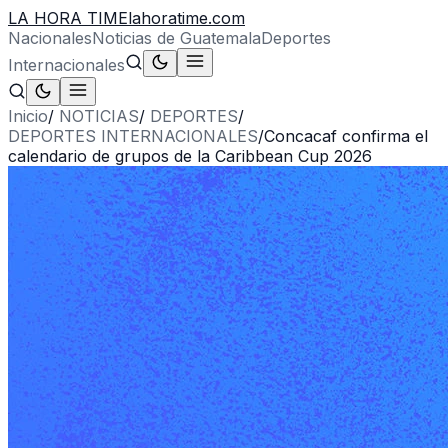
LA HORA TIME
lahoratime.com
Nacionales
Noticias de Guatemala
Deportes
Internacionales
Inicio
/
NOTICIAS
/
DEPORTES
/
DEPORTES INTERNACIONALES
/
Concacaf confirma el
calendario de grupos de la Caribbean Cup 2026