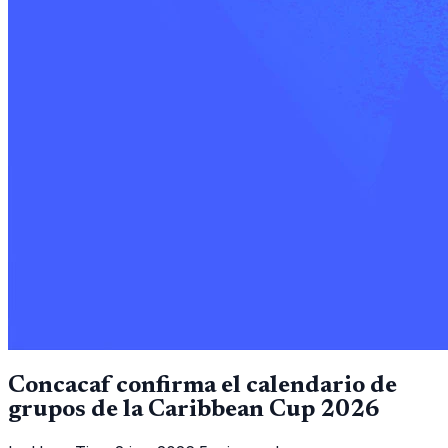
Concacaf confirma el calendario de
grupos de la Caribbean Cup 2026