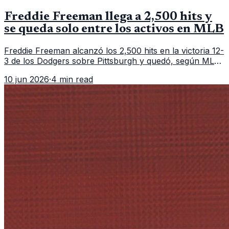
Freddie Freeman llega a 2,500 hits y
se queda solo entre los activos en MLB
Freddie Freeman alcanzó los 2,500 hits en la victoria 12-
3 de los Dodgers sobre Pittsburgh y quedó, según MLB,
como el único pelotero activo con esa marca en
10 jun 2026
·
4 min read
Grandes Ligas.