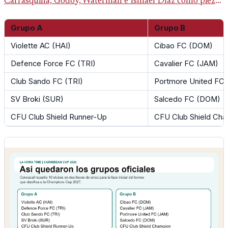
Carrasquilla, Godoy, Waterman e Ismael Díaz como piezas
centrales en un grupo que también incluye a Inglaterra,
Grupo A
Grupo B
Croacia y Ghana.
Violette AC (HAI)
Cibao FC (DOM)
Defence Force FC (TRI)
Cavalier FC (JAM)
Club Sando FC (TRI)
Portmore United FC
SV Broki (SUR)
Salcedo FC (DOM)
CFU Club Shield Runner-Up
CFU Club Shield Ch