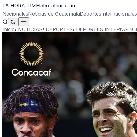
LA HORA TIME
lahoratime.com
Nacionales
Noticias de Guatemala
Deportes
Internacionales
Inicio
/
NOTICIAS
/
DEPORTES
/
DEPORTES INTERNACIO