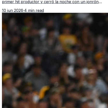
primer hit productor y cerró la noche con un jonrón
walk-off de dos carreras que MLB ubicó como el quinto
10 jun 2026
·
4 min read
caso de este tipo en la historia.