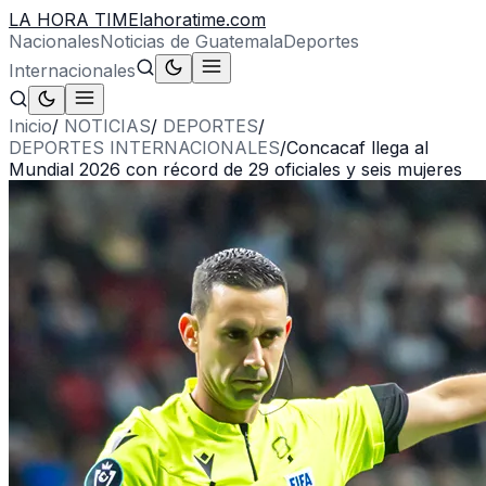
LA HORA TIME
lahoratime.com
Nacionales
Noticias de Guatemala
Deportes
Internacionales
Inicio
/
NOTICIAS
/
DEPORTES
/
DEPORTES INTERNACIONALES
/
Concacaf llega al
Mundial 2026 con récord de 29 oficiales y seis mujeres