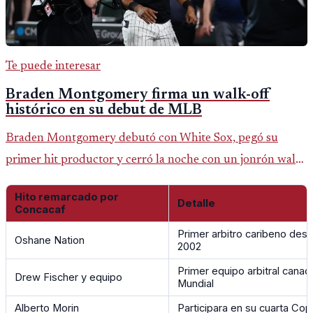
Te puede interesar
Braden Montgomery firma un walk-off
histórico en su debut de MLB
Braden Montgomery debutó con White Sox, pegó su
primer hit productor y cerró la noche con un jonrón walk-
off de dos carreras que MLB ubicó como el quinto caso de
Hito remarcado por
este tipo en la historia.
Detalle
Concacaf
Primer arbitro caribeno des
Oshane Nation
2002
Primer equipo arbitral canad
Drew Fischer y equipo
Mundial
Alberto Morin
Participara en su cuarta Co