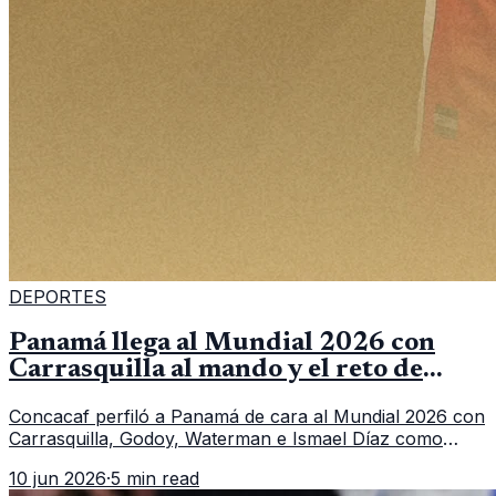
DEPORTES
Panamá llega al Mundial 2026 con
Carrasquilla al mando y el reto de
romper su techo
Concacaf perfiló a Panamá de cara al Mundial 2026 con
Carrasquilla, Godoy, Waterman e Ismael Díaz como
piezas centrales en un grupo que también incluye a
10 jun 2026
·
5 min read
Inglaterra, Croacia y Ghana.