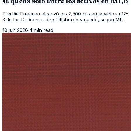
se queda solo entre los activos en MLB
Freddie Freeman alcanzó los 2,500 hits en la victoria 12-
3 de los Dodgers sobre Pittsburgh y quedó, según MLB,
como el único pelotero activo con esa marca en
10 jun 2026
·
4 min read
Grandes Ligas.