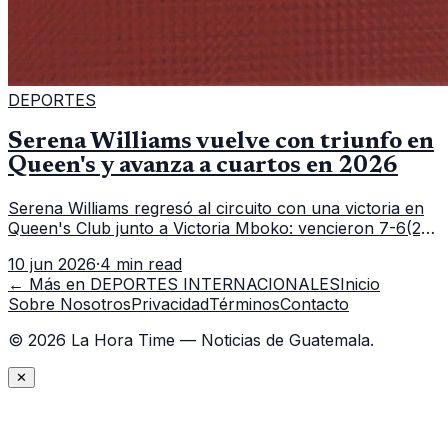
DEPORTES
Serena Williams vuelve con triunfo en
Queen's y avanza a cuartos en 2026
Serena Williams regresó al circuito con una victoria en
Queen's Club junto a Victoria Mboko: vencieron 7-6(2),
6-2 a Nicole Melichar-Martinez y Erin Routliffe para
10 jun 2026
·
4 min read
meterse en cuartos de final.
← Más en
DEPORTES INTERNACIONALES
Inicio
Sobre Nosotros
Privacidad
Términos
Contacto
©
2026
La Hora Time — Noticias de Guatemala.