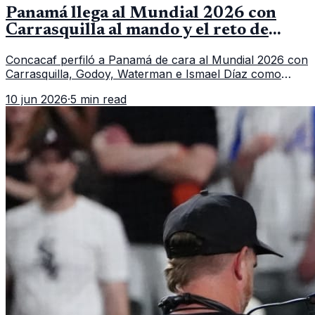
Panamá llega al Mundial 2026 con
Carrasquilla al mando y el reto de
romper su techo
Concacaf perfiló a Panamá de cara al Mundial 2026 con
Carrasquilla, Godoy, Waterman e Ismael Díaz como
piezas centrales en un grupo que también incluye a
10 jun 2026
·
5 min read
Inglaterra, Croacia y Ghana.