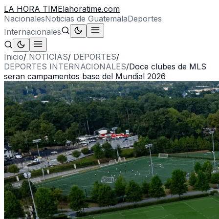
LA HORA TIME
lahoratime.com
Nacionales
Noticias de Guatemala
Deportes
Internacionales
Inicio
/
NOTICIAS
/
DEPORTES
/
DEPORTES INTERNACIONALES
/
Doce clubes de MLS
seran campamentos base del Mundial 2026