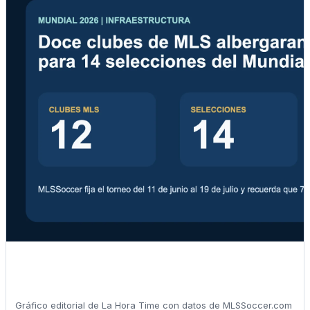
Gráfico editorial de La Hora Time con datos de MLSSoccer.com