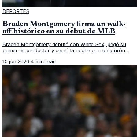
DEPORTES
Braden Montgomery firma un walk-
off histórico en su debut de MLB
Braden Montgomery debutó con White Sox, pegó su
primer hit productor y cerró la noche con un jonrón
walk-off de dos carreras que MLB ubicó como el quinto
10 jun 2026
·
4 min read
caso de este tipo en la historia.