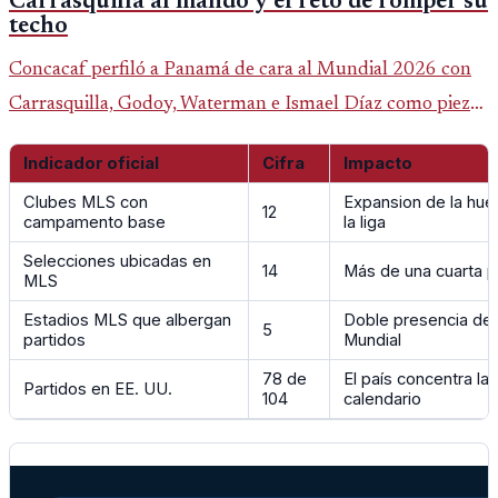
Carrasquilla al mando y el reto de romper su
techo
Concacaf perfiló a Panamá de cara al Mundial 2026 con
Carrasquilla, Godoy, Waterman e Ismael Díaz como piezas
centrales en un grupo que también incluye a Inglaterra,
Indicador oficial
Cifra
Impacto
Croacia y Ghana.
Clubes MLS con
Expansion de la huel
12
campamento base
la liga
Selecciones ubicadas en
14
Más de una cuarta p
MLS
Estadios MLS que albergan
Doble presencia de l
5
partidos
Mundial
78 de
El país concentra la
Partidos en EE. UU.
104
calendario