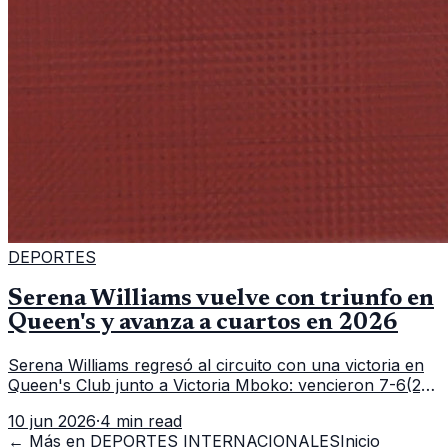
DEPORTES
Serena Williams vuelve con triunfo en
Queen's y avanza a cuartos en 2026
Serena Williams regresó al circuito con una victoria en
Queen's Club junto a Victoria Mboko: vencieron 7-6(2),
6-2 a Nicole Melichar-Martinez y Erin Routliffe para
10 jun 2026
·
4 min read
meterse en cuartos de final.
← Más en
DEPORTES INTERNACIONALES
Inicio