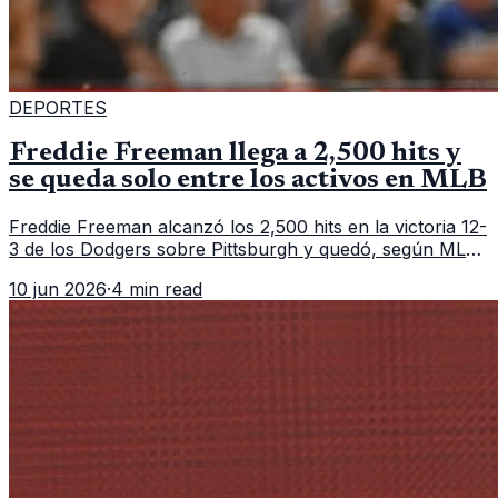
DEPORTES
Freddie Freeman llega a 2,500 hits y
se queda solo entre los activos en MLB
Freddie Freeman alcanzó los 2,500 hits en la victoria 12-
3 de los Dodgers sobre Pittsburgh y quedó, según MLB,
como el único pelotero activo con esa marca en
10 jun 2026
·
4 min read
Grandes Ligas.