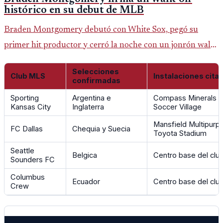
histórico en su debut de MLB
Braden Montgomery debutó con White Sox, pegó su
primer hit productor y cerró la noche con un jonrón walk-
off de dos carreras que MLB ubicó como el quinto caso de
Selecciones
este tipo en la historia.
Club MLS
Instalaciones cita
confirmadas
Sporting
Argentina e
Compass Minerals 
Kansas City
Inglaterra
Soccer Village
Mansfield Multipurp
FC Dallas
Chequia y Suecia
Toyota Stadium
Seattle
Belgica
Centro base del clu
Sounders FC
Columbus
Ecuador
Centro base del clu
Crew