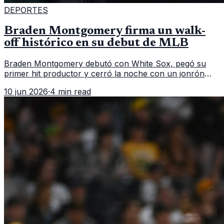
DEPORTES
Braden Montgomery firma un walk-
off histórico en su debut de MLB
Braden Montgomery debutó con White Sox, pegó su
primer hit productor y cerró la noche con un jonrón
walk-off de dos carreras que MLB ubicó como el quinto
10 jun 2026
·
4 min read
caso de este tipo en la historia.