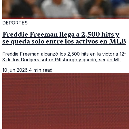
DEPORTES
Freddie Freeman llega a 2,500 hits y
se queda solo entre los activos en MLB
Freddie Freeman alcanzó los 2,500 hits en la victoria 12-
3 de los Dodgers sobre Pittsburgh y quedó, según MLB,
como el único pelotero activo con esa marca en
10 jun 2026
·
4 min read
Grandes Ligas.