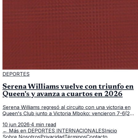
DEPORTES
Serena Williams vuelve con triunfo en
Queen's y avanza a cuartos en 2026
Serena Williams regresó al circuito con una victoria en
Queen's Club junto a Victoria Mboko: vencieron 7-6(2),
6-2 a Nicole Melichar-Martinez y Erin Routliffe para
10 jun 2026
·
4 min read
meterse en cuartos de final.
← Más en
DEPORTES INTERNACIONALES
Inicio
Sobre Nosotros
Privacidad
Términos
Contacto