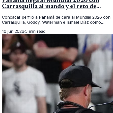
Panamá llega al Mundial 2026 con
Carrasquilla al mando y el reto de
romper su techo
Concacaf perfiló a Panamá de cara al Mundial 2026 con
Carrasquilla, Godoy, Waterman e Ismael Díaz como
piezas centrales en un grupo que también incluye a
10 jun 2026
·
5 min read
Inglaterra, Croacia y Ghana.