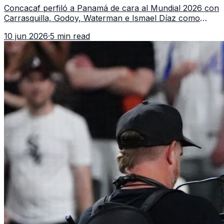
Concacaf perfiló a Panamá de cara al Mundial 2026 con
Carrasquilla, Godoy, Waterman e Ismael Díaz como
piezas centrales en un grupo que también incluye a
10 jun 2026
·
5 min read
Inglaterra, Croacia y Ghana.