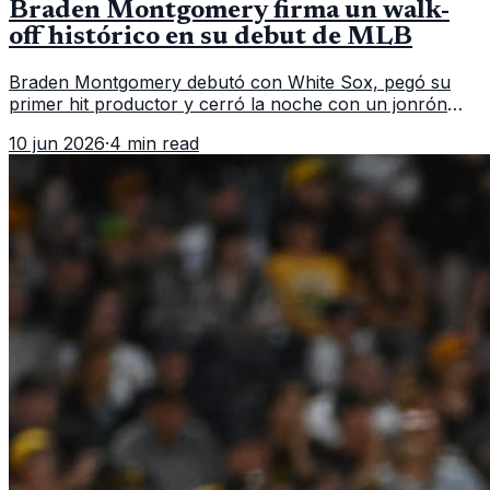
Braden Montgomery firma un walk-
off histórico en su debut de MLB
Braden Montgomery debutó con White Sox, pegó su
primer hit productor y cerró la noche con un jonrón
walk-off de dos carreras que MLB ubicó como el quinto
10 jun 2026
·
4 min read
caso de este tipo en la historia.