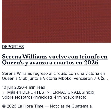
DEPORTES
Serena Williams vuelve con triunfo en
Queen's y avanza a cuartos en 2026
Serena Williams regresó al circuito con una victoria en
Queen's Club junto a Victoria Mboko: vencieron 7-6(2),
6-2 a Nicole Melichar-Martinez y Erin Routliffe para
10 jun 2026
·
4 min read
meterse en cuartos de final.
← Más en
DEPORTES INTERNACIONALES
Inicio
Sobre Nosotros
Privacidad
Términos
Contacto
©
2026
La Hora Time — Noticias de Guatemala.