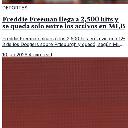
DEPORTES
Freddie Freeman llega a 2,500 hits y
se queda solo entre los activos en MLB
Freddie Freeman alcanzó los 2,500 hits en la victoria 12-
3 de los Dodgers sobre Pittsburgh y quedó, según MLB,
como el único pelotero activo con esa marca en
10 jun 2026
·
4 min read
Grandes Ligas.