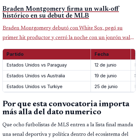
Braden Montgomery firma un walk-off
histórico en su debut de MLB
Braden Montgomery debutó con White Sox, pegó su
primer hit productor y cerró la noche con un jonrón walk-
off de dos carreras que MLB ubicó como el quinto caso de
Partido
Fecha
S
este tipo en la historia.
Estados Unidos vs Paraguay
12 de junio
L
Estados Unidos vs Australia
19 de junio
S
Estados Unidos vs Turkiye
25 de junio
L
Por que esta convocatoria importa
más alla del dato numerico
Que ocho futbolistas de MLS entren a la lista final manda
una senal deportiva y política dentro del ecosistema del