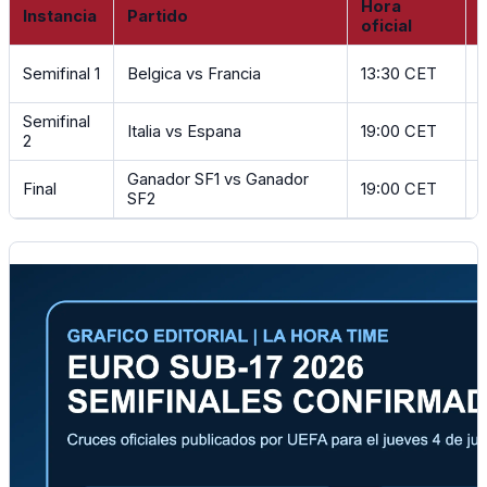
Hora
Croacia y Ghana.
Instancia
Partido
oficial
Semifinal 1
Belgica vs Francia
13:30 CET
Semifinal
Italia vs Espana
19:00 CET
L
2
Ganador SF1 vs Ganador
Final
19:00 CET
L
SF2