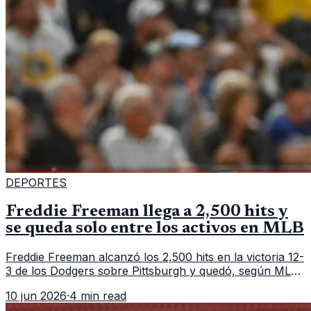
DEPORTES
Freddie Freeman llega a 2,500 hits y
se queda solo entre los activos en MLB
Freddie Freeman alcanzó los 2,500 hits en la victoria 12-
3 de los Dodgers sobre Pittsburgh y quedó, según MLB,
como el único pelotero activo con esa marca en
10 jun 2026
·
4 min read
Grandes Ligas.