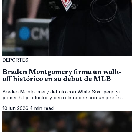
DEPORTES
Braden Montgomery firma un walk-
off histórico en su debut de MLB
Braden Montgomery debutó con White Sox, pegó su
primer hit productor y cerró la noche con un jonrón
walk-off de dos carreras que MLB ubicó como el quinto
10 jun 2026
·
4 min read
caso de este tipo en la historia.