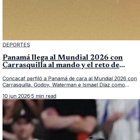
DEPORTES
Panamá llega al Mundial 2026 con
Carrasquilla al mando y el reto de
romper su techo
Concacaf perfiló a Panamá de cara al Mundial 2026 con
Carrasquilla, Godoy, Waterman e Ismael Díaz como
piezas centrales en un grupo que también incluye a
10 jun 2026
·
5 min read
Inglaterra, Croacia y Ghana.