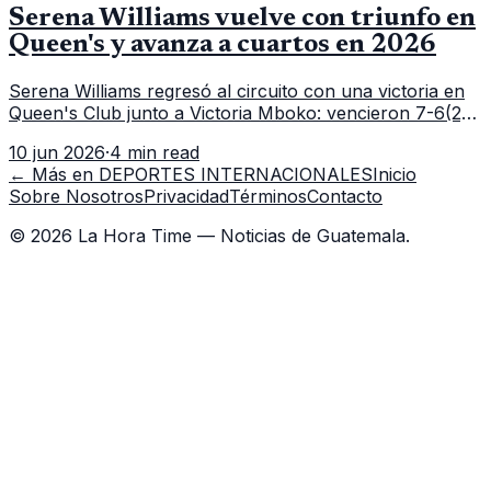
Serena Williams vuelve con triunfo en
Queen's y avanza a cuartos en 2026
Serena Williams regresó al circuito con una victoria en
Queen's Club junto a Victoria Mboko: vencieron 7-6(2),
6-2 a Nicole Melichar-Martinez y Erin Routliffe para
10 jun 2026
·
4 min read
meterse en cuartos de final.
← Más en
DEPORTES INTERNACIONALES
Inicio
Sobre Nosotros
Privacidad
Términos
Contacto
©
2026
La Hora Time — Noticias de Guatemala.