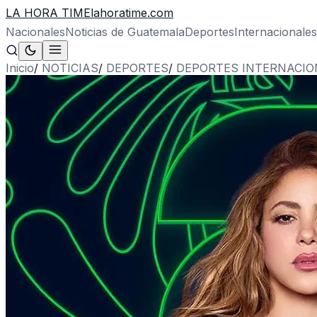
LA HORA TIME
lahoratime.com
Nacionales
Noticias de Guatemala
Deportes
Internacionales
Inicio
/
NOTICIAS
/
DEPORTES
/
DEPORTES INTERNACIO