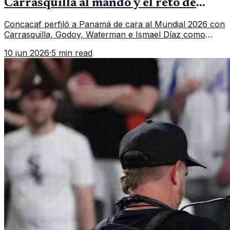
Carrasquilla al mando y el reto de
romper su techo
Concacaf perfiló a Panamá de cara al Mundial 2026 con
Carrasquilla, Godoy, Waterman e Ismael Díaz como
piezas centrales en un grupo que también incluye a
10 jun 2026
·
5 min read
Inglaterra, Croacia y Ghana.