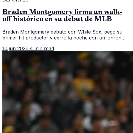
Braden Montgomery firma un walk-
off histórico en su debut de MLB
Braden Montgomery debutó con White Sox, pegó su
primer hit productor y cerró la noche con un jonrón
walk-off de dos carreras que MLB ubicó como el quinto
10 jun 2026
·
4 min read
caso de este tipo en la historia.