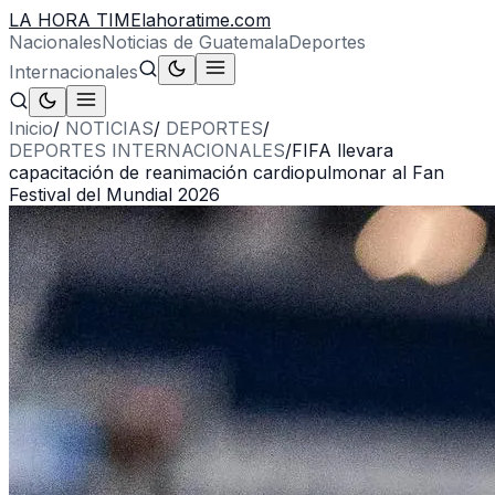
LA HORA TIME
lahoratime.com
Nacionales
Noticias de Guatemala
Deportes
Internacionales
Inicio
/
NOTICIAS
/
DEPORTES
/
DEPORTES INTERNACIONALES
/
FIFA llevara
capacitación de reanimación cardiopulmonar al Fan
Festival del Mundial 2026