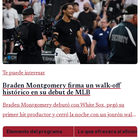
Te puede interesar
Braden Montgomery firma un walk-off
histórico en su debut de MLB
Braden Montgomery debutó con White Sox, pegó su
primer hit productor y cerró la noche con un jonrón walk-
off de dos carreras que MLB ubicó como el quinto caso de
Elemento del programa
Lo que ofrecera al aficio
este tipo en la historia.