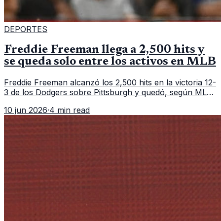
DEPORTES
Freddie Freeman llega a 2,500 hits y
se queda solo entre los activos en MLB
Freddie Freeman alcanzó los 2,500 hits en la victoria 12-
3 de los Dodgers sobre Pittsburgh y quedó, según MLB,
como el único pelotero activo con esa marca en
10 jun 2026
·
4 min read
Grandes Ligas.