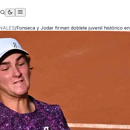
NALES
/
Fonseca y Jodar firman doblete juvenil histórico 