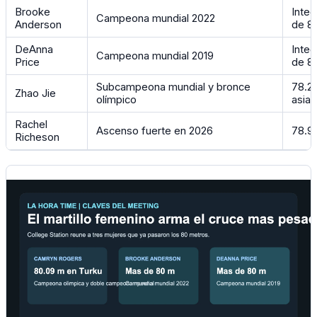
Brooke
Integ
Campeona mundial 2022
Anderson
de 8
DeAnna
Integ
Campeona mundial 2019
Price
de 8
Subcampeona mundial y bronce
78.22
Zhao Jie
olímpico
asiat
Rachel
Ascenso fuerte en 2026
78.9
Richeson