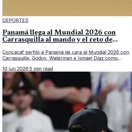
DEPORTES
Panamá llega al Mundial 2026 con
Carrasquilla al mando y el reto de
romper su techo
Concacaf perfiló a Panamá de cara al Mundial 2026 con
Carrasquilla, Godoy, Waterman e Ismael Díaz como
piezas centrales en un grupo que también incluye a
10 jun 2026
·
5 min read
Inglaterra, Croacia y Ghana.