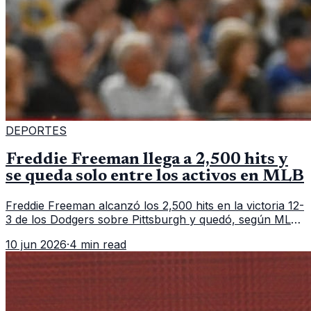
DEPORTES
Freddie Freeman llega a 2,500 hits y
se queda solo entre los activos en MLB
Freddie Freeman alcanzó los 2,500 hits en la victoria 12-
3 de los Dodgers sobre Pittsburgh y quedó, según MLB,
como el único pelotero activo con esa marca en
10 jun 2026
·
4 min read
Grandes Ligas.