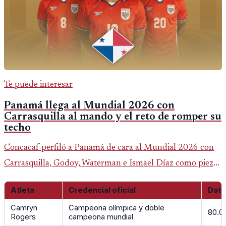
Te puede interesar
Panamá llega al Mundial 2026 con
Carrasquilla al mando y el reto de romper su
techo
Concacaf perfiló a Panamá de cara al Mundial 2026 con
Carrasquilla, Godoy, Waterman e Ismael Díaz como piezas
centrales en un grupo que también incluye a Inglaterra,
Atleta
Credencial oficial
Dato
Croacia y Ghana.
Camryn
Campeona olímpica y doble
80.0
Rogers
campeona mundial