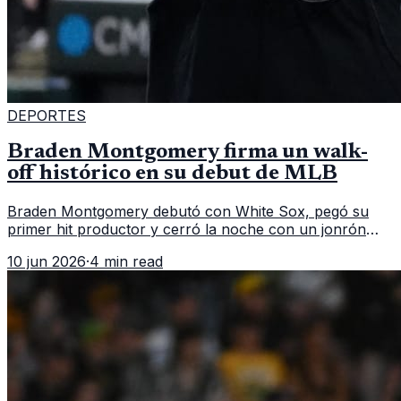
DEPORTES
Braden Montgomery firma un walk-
off histórico en su debut de MLB
Braden Montgomery debutó con White Sox, pegó su
primer hit productor y cerró la noche con un jonrón
walk-off de dos carreras que MLB ubicó como el quinto
10 jun 2026
·
4 min read
caso de este tipo en la historia.