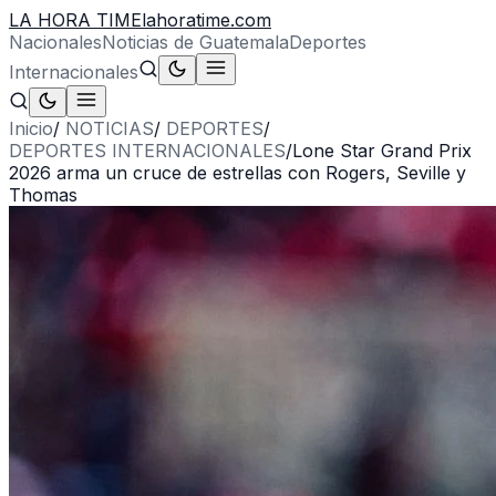
LA HORA TIME
lahoratime.com
Nacionales
Noticias de Guatemala
Deportes
Internacionales
Inicio
/
NOTICIAS
/
DEPORTES
/
DEPORTES INTERNACIONALES
/
Lone Star Grand Prix
2026 arma un cruce de estrellas con Rogers, Seville y
Thomas