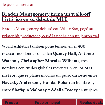
Te puede interesar
Braden Montgomery firma un walk-off
histórico en su debut de MLB
Braden Montgomery debutó con White Sox, pegó su
primer hit productor y cerró la noche con un jonrón walk-
off de dos carreras que MLB ubicó como el quinto caso de
World Athletics también pone tension en el
400
este tipo en la historia.
masculino
, donde coinciden
Quincy Hall
,
Antonio
Watson
y
Christopher Morales Williams
, tres
nombres con títulos globales recientes, y en los
800
metros
, que se plantean como un pulso caribeno entre
Navasky Anderson
y
Handal Roban
en hombres y
entre
Shafiqua Maloney
y
Adelle Tracey
en mujeres.
Prueba
Foco principal
Rivales desta