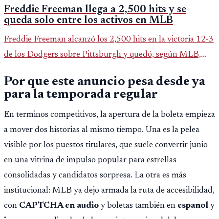
Freddie Freeman llega a 2,500 hits y se
queda solo entre los activos en MLB
Freddie Freeman alcanzó los 2,500 hits en la victoria 12-3
de los Dodgers sobre Pittsburgh y quedó, según MLB,
como el único pelotero activo con esa marca en Grandes
Por que este anuncio pesa desde ya
Ligas.
para la temporada regular
En terminos competitivos, la apertura de la boleta empieza
a mover dos historias al mismo tiempo. Una es la pelea
visible por los puestos titulares, que suele convertir junio
en una vitrina de impulso popular para estrellas
consolidadas y candidatos sorpresa. La otra es más
institucional: MLB ya dejo armada la ruta de accesibilidad,
con
CAPTCHA en audio
y boletas también en
espanol
y