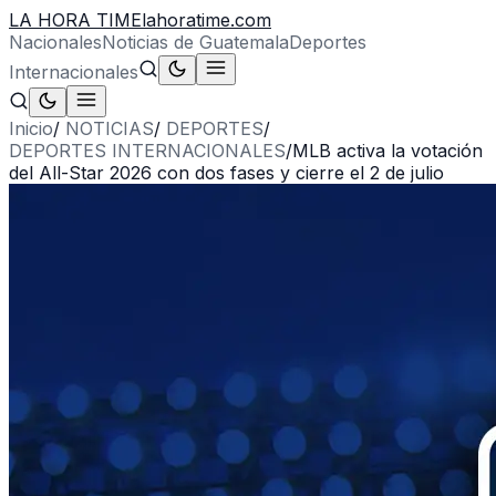
LA HORA TIME
lahoratime.com
Nacionales
Noticias de Guatemala
Deportes
Internacionales
Inicio
/
NOTICIAS
/
DEPORTES
/
DEPORTES INTERNACIONALES
/
MLB activa la votación
del All-Star 2026 con dos fases y cierre el 2 de julio