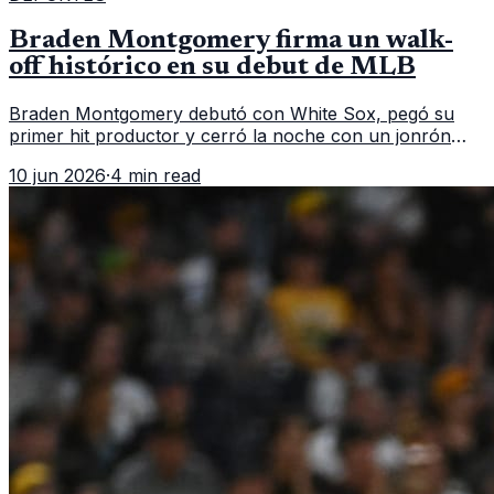
Braden Montgomery firma un walk-
off histórico en su debut de MLB
Braden Montgomery debutó con White Sox, pegó su
primer hit productor y cerró la noche con un jonrón
walk-off de dos carreras que MLB ubicó como el quinto
10 jun 2026
·
4 min read
caso de este tipo en la historia.