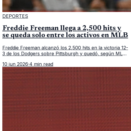
DEPORTES
Freddie Freeman llega a 2,500 hits y
se queda solo entre los activos en MLB
Freddie Freeman alcanzó los 2,500 hits en la victoria 12-
3 de los Dodgers sobre Pittsburgh y quedó, según MLB,
como el único pelotero activo con esa marca en
10 jun 2026
·
4 min read
Grandes Ligas.