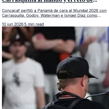
Carrasquilla al mando y el reto de
romper su techo
Concacaf perfiló a Panamá de cara al Mundial 2026 con
Carrasquilla, Godoy, Waterman e Ismael Díaz como
piezas centrales en un grupo que también incluye a
10 jun 2026
·
5 min read
Inglaterra, Croacia y Ghana.