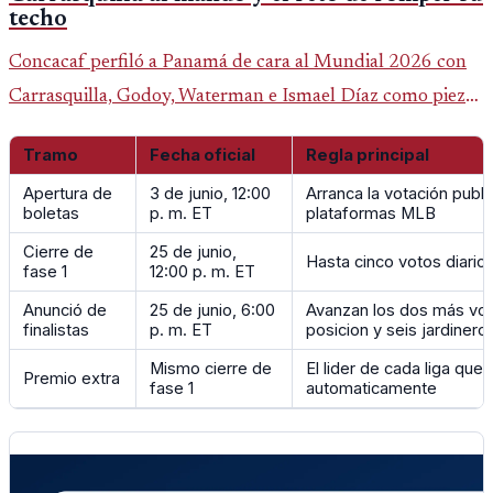
techo
Concacaf perfiló a Panamá de cara al Mundial 2026 con
Carrasquilla, Godoy, Waterman e Ismael Díaz como piezas
centrales en un grupo que también incluye a Inglaterra,
Tramo
Fecha oficial
Regla principal
Croacia y Ghana.
Apertura de
3 de junio, 12:00
Arranca la votación publi
boletas
p. m. ET
plataformas MLB
Cierre de
25 de junio,
Hasta cinco votos diario
fase 1
12:00 p. m. ET
Anunció de
25 de junio, 6:00
Avanzan los dos más vo
finalistas
p. m. ET
posicion y seis jardinero
Mismo cierre de
El lider de cada liga queda
Premio extra
fase 1
automaticamente