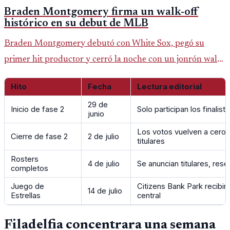
Braden Montgomery firma un walk-off
histórico en su debut de MLB
Braden Montgomery debutó con White Sox, pegó su
primer hit productor y cerró la noche con un jonrón walk-
off de dos carreras que MLB ubicó como el quinto caso de
Hito
Fecha
Lectura editorial
este tipo en la historia.
29 de
Inicio de fase 2
Solo participan los finalist
junio
Los votos vuelven a cero 
Cierre de fase 2
2 de julio
titulares
Rosters
4 de julio
Se anuncian titulares, rese
completos
Juego de
Citizens Bank Park recibir
14 de julio
Estrellas
central
Filadelfia concentrara una semana