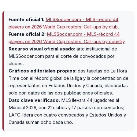
Fuente oficial 1:
MLSSoccer.com - MLS-récord 44
players on 2026 World Cup rosters: Call-ups by club
.
Fuente oficial 2:
MLSSoccer.com - MLS-récord 44
players on 2026 World Cup rosters: Call-ups by country
.
Recurso visual oficial usado:
arte institucional de
MLSSoccer.com para el corte de convocados por
clubes.
Gráficos editoriales propios:
dos tarjetas de La Hora
Time con el récord global de la liga y la concentracion de
representantes en Estados Unidos y Canada, elaboradas
solo con datos de las dos publicaciones oficiales.
Dato clave verificado:
MLS llevara 44 jugadores al
Mundial 2026, con 21 clubes y 17 países representados;
LAFC lidera con cuatro convocados y Estados Unidos y
Canada suman ocho cada uno.