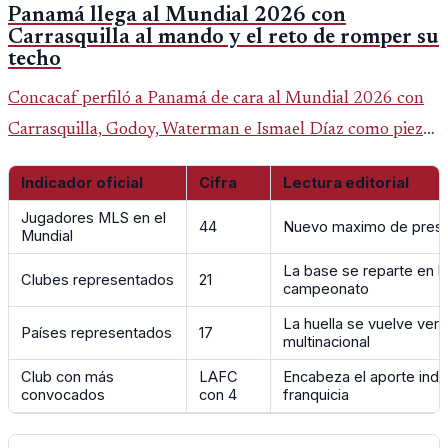
Panamá llega al Mundial 2026 con
Carrasquilla al mando y el reto de romper su
techo
Concacaf perfiló a Panamá de cara al Mundial 2026 con
Carrasquilla, Godoy, Waterman e Ismael Díaz como piezas
centrales en un grupo que también incluye a Inglaterra,
Indicador oficial
Cifra
Lectura editorial
Croacia y Ghana.
Jugadores MLS en el
44
Nuevo maximo de presenc
Mundial
La base se reparte en b
Clubes representados
21
campeonato
La huella se vuelve ve
Países representados
17
multinacional
Club con más
LAFC
Encabeza el aporte indiv
convocados
con 4
franquicia