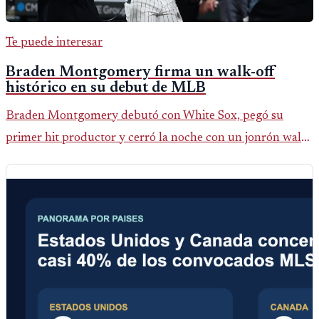
Te puede interesar
Braden Montgomery firma un walk-off
histórico en su debut de MLB
Braden Montgomery debutó con White Sox, pegó su
primer hit productor y cerró la noche con un jonrón walk-
off de dos carreras que MLB ubicó como el quinto caso de
este tipo en la historia.