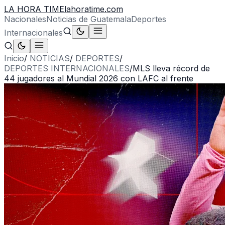
LA HORA TIME
lahoratime.com
Nacionales
Noticias de Guatemala
Deportes
Internacionales
Inicio
/
NOTICIAS
/
DEPORTES
/
DEPORTES INTERNACIONALES
/
MLS lleva récord de
44 jugadores al Mundial 2026 con LAFC al frente