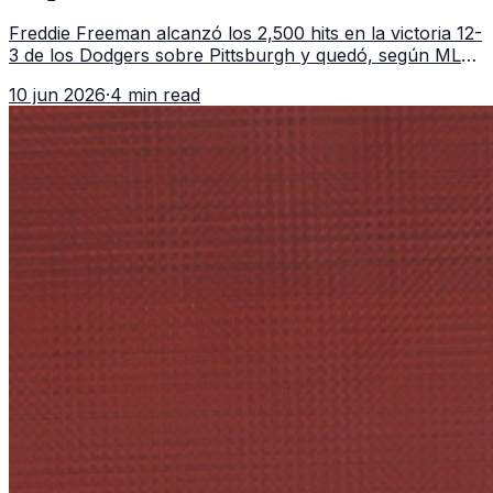
Freddie Freeman alcanzó los 2,500 hits en la victoria 12-
3 de los Dodgers sobre Pittsburgh y quedó, según MLB,
como el único pelotero activo con esa marca en
10 jun 2026
·
4 min read
Grandes Ligas.