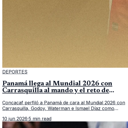
DEPORTES
Panamá llega al Mundial 2026 con
Carrasquilla al mando y el reto de
romper su techo
Concacaf perfiló a Panamá de cara al Mundial 2026 con
Carrasquilla, Godoy, Waterman e Ismael Díaz como
piezas centrales en un grupo que también incluye a
10 jun 2026
·
5 min read
Inglaterra, Croacia y Ghana.