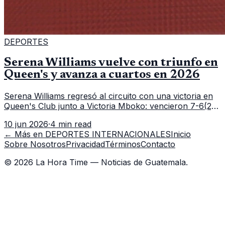
DEPORTES
Serena Williams vuelve con triunfo en
Queen's y avanza a cuartos en 2026
Serena Williams regresó al circuito con una victoria en
Queen's Club junto a Victoria Mboko: vencieron 7-6(2),
6-2 a Nicole Melichar-Martinez y Erin Routliffe para
10 jun 2026
·
4 min read
meterse en cuartos de final.
← Más en
DEPORTES INTERNACIONALES
Inicio
Sobre Nosotros
Privacidad
Términos
Contacto
©
2026
La Hora Time — Noticias de Guatemala.