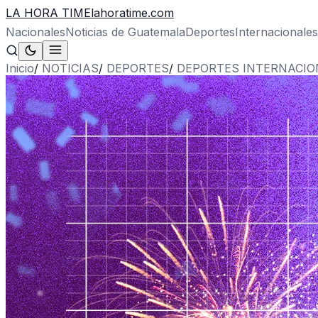
LA HORA TIME
lahoratime.com
Nacionales
Noticias de Guatemala
Deportes
Internacionales
Inicio
/
NOTICIAS
/
DEPORTES
/
DEPORTES INTERNACIO