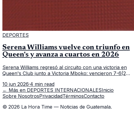
DEPORTES
Serena Williams vuelve con triunfo en
Queen's y avanza a cuartos en 2026
Serena Williams regresó al circuito con una victoria en
Queen's Club junto a Victoria Mboko: vencieron 7-6(2),
6-2 a Nicole Melichar-Martinez y Erin Routliffe para
10 jun 2026
·
4 min read
meterse en cuartos de final.
← Más en
DEPORTES INTERNACIONALES
Inicio
Sobre Nosotros
Privacidad
Términos
Contacto
©
2026
La Hora Time — Noticias de Guatemala.