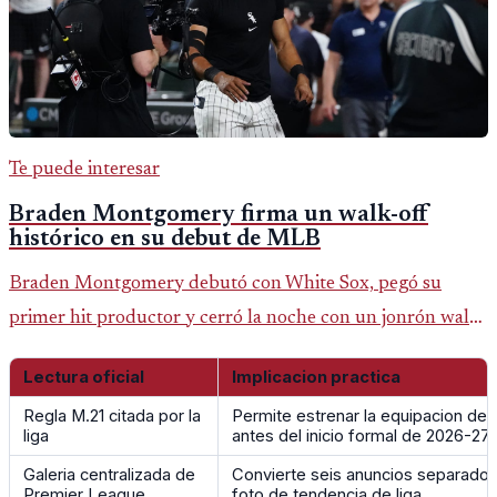
Te puede interesar
Braden Montgomery firma un walk-off
histórico en su debut de MLB
Braden Montgomery debutó con White Sox, pegó su
primer hit productor y cerró la noche con un jonrón walk-
off de dos carreras que MLB ubicó como el quinto caso de
Lectura oficial
Implicacion practica
este tipo en la historia.
Regla M.21 citada por la
Permite estrenar la equipacion del
liga
antes del inicio formal de 2026-27
Galeria centralizada de
Convierte seis anuncios separados
Premier League
foto de tendencia de liga