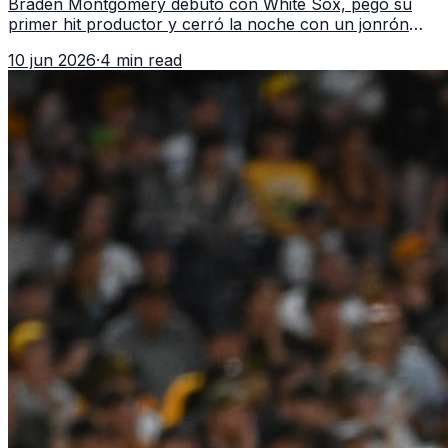
Braden Montgomery debutó con White Sox, pegó su
primer hit productor y cerró la noche con un jonrón
walk-off de dos carreras que MLB ubicó como el quinto
10 jun 2026
·
4 min read
caso de este tipo en la historia.