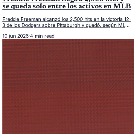
se queda solo entre los activos en MLB
Freddie Freeman alcanzó los 2,500 hits en la victoria 12-
3 de los Dodgers sobre Pittsburgh y quedó, según MLB,
como el único pelotero activo con esa marca en
10 jun 2026
·
4 min read
Grandes Ligas.