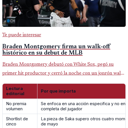
Te puede interesar
Braden Montgomery firma un walk-off
histórico en su debut de MLB
Braden Montgomery debutó con White Sox, pegó su
primer hit productor y cerró la noche con un jonrón walk-
off de dos carreras que MLB ubicó como el quinto caso de
Lectura
este tipo en la historia.
Por que importa
editorial
No premia
Se enfoca en una acción especifica y no en 
volumen
completa del jugador
Shortlist de
La pieza de Saka supero otros cuatro mome
cinco
de mayo