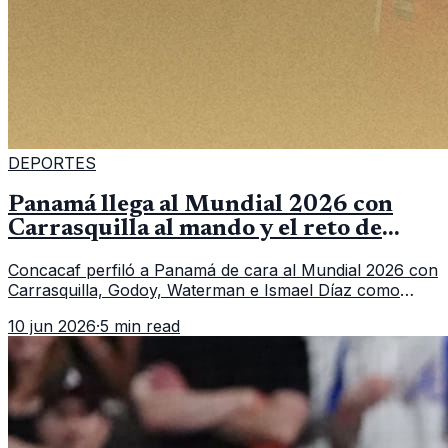
DEPORTES
Panamá llega al Mundial 2026 con
Carrasquilla al mando y el reto de
romper su techo
Concacaf perfiló a Panamá de cara al Mundial 2026 con
Carrasquilla, Godoy, Waterman e Ismael Díaz como
piezas centrales en un grupo que también incluye a
10 jun 2026
·
5 min read
Inglaterra, Croacia y Ghana.