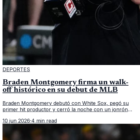
DEPORTES
Braden Montgomery firma un walk-
off histórico en su debut de MLB
Braden Montgomery debutó con White Sox, pegó su
primer hit productor y cerró la noche con un jonrón
walk-off de dos carreras que MLB ubicó como el quinto
10 jun 2026
·
4 min read
caso de este tipo en la historia.