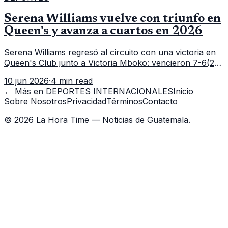
Serena Williams vuelve con triunfo en
Queen's y avanza a cuartos en 2026
Serena Williams regresó al circuito con una victoria en
Queen's Club junto a Victoria Mboko: vencieron 7-6(2),
6-2 a Nicole Melichar-Martinez y Erin Routliffe para
10 jun 2026
·
4 min read
meterse en cuartos de final.
← Más en
DEPORTES INTERNACIONALES
Inicio
Sobre Nosotros
Privacidad
Términos
Contacto
©
2026
La Hora Time — Noticias de Guatemala.