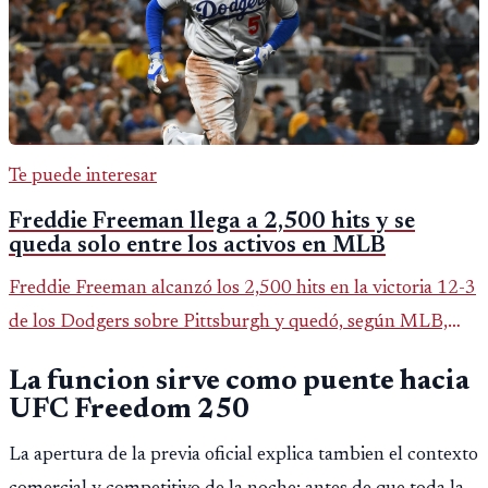
Te puede interesar
Freddie Freeman llega a 2,500 hits y se
queda solo entre los activos en MLB
Freddie Freeman alcanzó los 2,500 hits en la victoria 12-3
de los Dodgers sobre Pittsburgh y quedó, según MLB,
como el único pelotero activo con esa marca en Grandes
La funcion sirve como puente hacia
Ligas.
UFC Freedom 250
La apertura de la previa oficial explica tambien el contexto