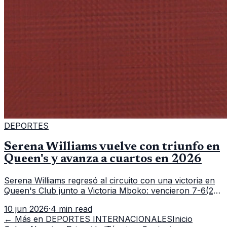
DEPORTES
Serena Williams vuelve con triunfo en
Queen's y avanza a cuartos en 2026
Serena Williams regresó al circuito con una victoria en
Queen's Club junto a Victoria Mboko: vencieron 7-6(2),
6-2 a Nicole Melichar-Martinez y Erin Routliffe para
10 jun 2026
·
4 min read
meterse en cuartos de final.
← Más en
DEPORTES INTERNACIONALES
Inicio