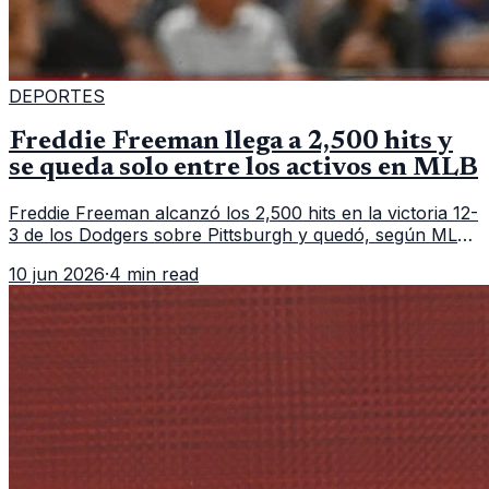
DEPORTES
Freddie Freeman llega a 2,500 hits y
se queda solo entre los activos en MLB
Freddie Freeman alcanzó los 2,500 hits en la victoria 12-
3 de los Dodgers sobre Pittsburgh y quedó, según MLB,
como el único pelotero activo con esa marca en
10 jun 2026
·
4 min read
Grandes Ligas.