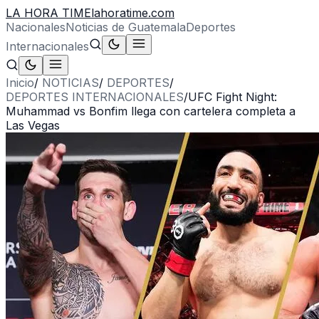
LA HORA TIME
lahoratime.com
Nacionales
Noticias de Guatemala
Deportes
Internacionales
Inicio
/
NOTICIAS
/
DEPORTES
/
DEPORTES INTERNACIONALES
/
UFC Fight Night:
Muhammad vs Bonfim llega con cartelera completa a
Las Vegas