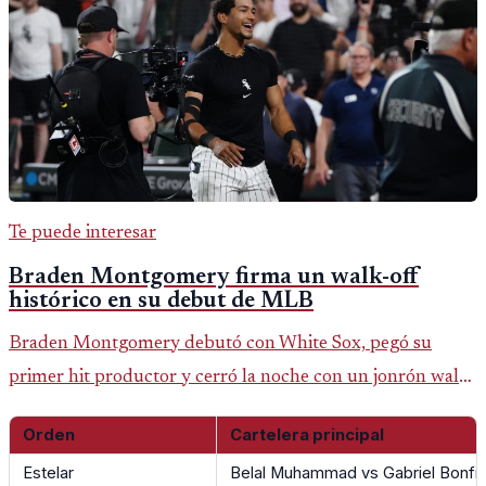
Te puede interesar
Braden Montgomery firma un walk-off
histórico en su debut de MLB
Braden Montgomery debutó con White Sox, pegó su
primer hit productor y cerró la noche con un jonrón walk-
off de dos carreras que MLB ubicó como el quinto caso de
Orden
Cartelera principal
este tipo en la historia.
Estelar
Belal Muhammad vs Gabriel Bonfi