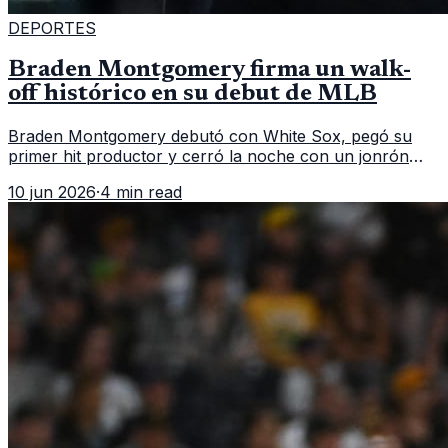
DEPORTES
Braden Montgomery firma un walk-
off histórico en su debut de MLB
Braden Montgomery debutó con White Sox, pegó su
primer hit productor y cerró la noche con un jonrón
walk-off de dos carreras que MLB ubicó como el quinto
10 jun 2026
·
4 min read
caso de este tipo en la historia.