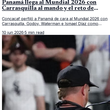
Panamá llega al Mundial 2026 con
Carrasquilla al mando y el reto de
romper su techo
Concacaf perfiló a Panamá de cara al Mundial 2026 con
Carrasquilla, Godoy, Waterman e Ismael Díaz como
piezas centrales en un grupo que también incluye a
10 jun 2026
·
5 min read
Inglaterra, Croacia y Ghana.