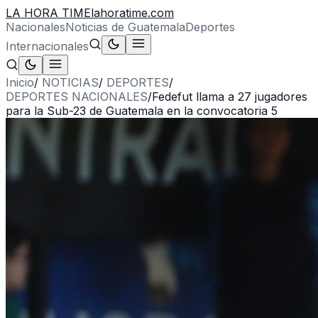
LA HORA TIME
lahoratime.com
Nacionales
Noticias de Guatemala
Deportes
Internacionales
Inicio
/
NOTICIAS
/
DEPORTES
/
DEPORTES NACIONALES
/
Fedefut llama a 27 jugadores
para la Sub-23 de Guatemala en la convocatoria 5