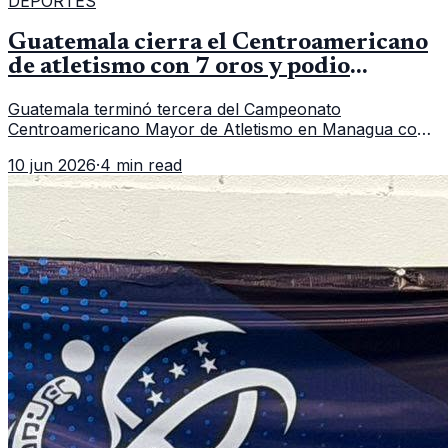
DEPORTES
Guatemala cierra el Centroamericano
de atletismo con 7 oros y podio
regional
Guatemala terminó tercera del Campeonato
Centroamericano Mayor de Atletismo en Managua con
7 oros, 5 platas y 2 bronces, según la publicación oficial
10 jun 2026
·
4 min read
de CDAG.