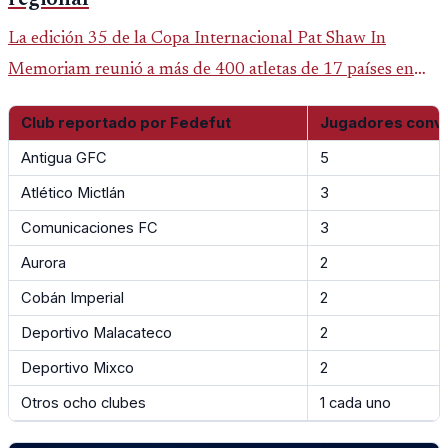
La edición 35 de la Copa Internacional Pat Shaw In
Memoriam reunió a más de 400 atletas de 17 países en
Guatemala y dejó una participación destacada de la
Club reportado por Fedefut
Jugadores conv
delegación nacional, según el balance oficial de CDAG.
Antigua GFC
5
Atlético Mictlán
3
Comunicaciones FC
3
Aurora
2
Cobán Imperial
2
Deportivo Malacateco
2
Deportivo Mixco
2
Otros ocho clubes
1 cada uno