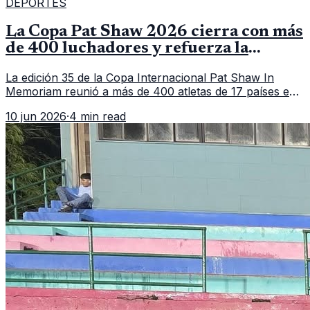
DEPORTES
La Copa Pat Shaw 2026 cierra con más
de 400 luchadores y refuerza la
vitrina regional
La edición 35 de la Copa Internacional Pat Shaw In
Memoriam reunió a más de 400 atletas de 17 países en
Guatemala y dejó una participación destacada de la
10 jun 2026
·
4 min read
delegación nacional, según el balance oficial de CDAG.