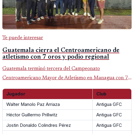
Te puede interesar
Guatemala cierra el Centroamericano de
atletismo con 7 oros y podio regional
Guatemala terminó tercera del Campeonato
Centroamericano Mayor de Atletismo en Managua con 7
oros, 5 platas y 2 bronces, según la publicación oficial de
Jugador
Club
CDAG.
Walter Manolo Paz Arriaza
Antigua GFC
Héctor Guillermo Prillwitz
Antigua GFC
Jostin Donaldo Colindres Pérez
Antigua GFC