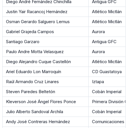
Diego André Fernández Chinchilla
Antigua GFC
Justin Yair Racancoj Hernández
Atlético Mictlán
Osman Gerardo Salguero Lemus
Atlético Mictlán
Gabriel Grajeda Campos
Aurora
Santiago Garzaro
Antigua GFC
Paulo Andre Motta Velasquez
Aurora
Diego Alejandro Cuque Castellón
Atlético Mictlán
Ariel Eduardo Lon Marroquín
CD Guastatoya
Raúl Armando Cruz Linares
Iztapa
Steven Paredes Beltetón
Cobán Imperial
Kleverson José Ángel Flores Ponce
Primera División 
Julio Alberto Sandoval Archila
Cobán Imperial
Andy José Contreras Hernández
Comunicaciones 