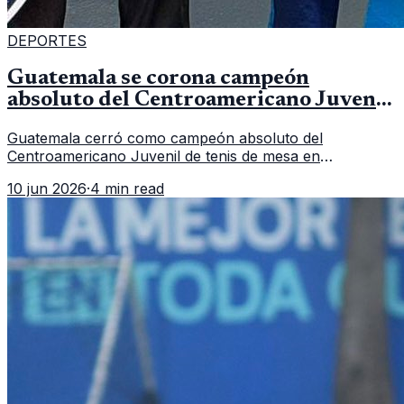
DEPORTES
Guatemala se corona campeón
absoluto del Centroamericano Juvenil
de tenis de mesa
Guatemala cerró como campeón absoluto del
Centroamericano Juvenil de tenis de mesa en
Tegucigalpa con 6 oros, 2 platas y 9 bronces, según la
10 jun 2026
·
4 min read
cobertura oficial difundida por CDAG.