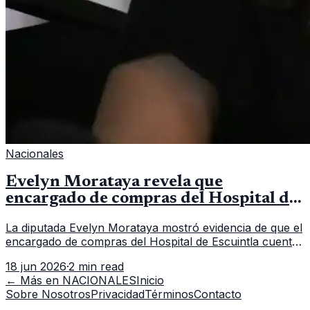
Nacionales
Evelyn Morataya revela que
encargado de compras del Hospital de
Escuintla tiene 7 asistentes
La diputada Evelyn Morataya mostró evidencia de que el
encargado de compras del Hospital de Escuintla cuenta
con 7 asistentes, pese a que el titular anda en
18 jun 2026
·
2 min read
capacitación en la capital.
← Más en
NACIONALES
Inicio
Sobre Nosotros
Privacidad
Términos
Contacto