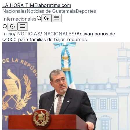
LA HORA TIME
lahoratime.com
Nacionales
Noticias de Guatemala
Deportes
Internacionales
Inicio
/
NOTICIAS
/
NACIONALES
/
Activan bonos de
Q1000 para familias de bajos recursos