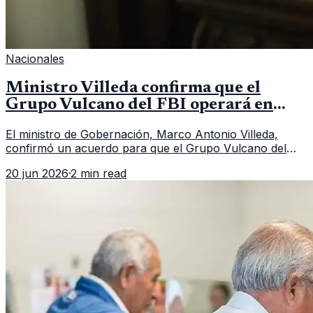
Nacionales
Ministro Villeda confirma que el
Grupo Vulcano del FBI operará en
Guatemala a partir de julio
El ministro de Gobernación, Marco Antonio Villeda,
confirmó un acuerdo para que el Grupo Vulcano del
FBI opere en Guatemala a partir de julio, tras un intento
20 jun 2026
·
2 min read
fallido con la administración anterior del Ministerio
Público.