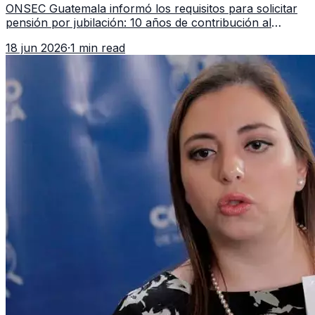
ONSEC Guatemala informó los requisitos para solicitar
pensión por jubilación: 10 años de contribución al
Montepío y 50 años de edad, o 20 años de servicio sin
18 jun 2026
·
1 min read
importar edad.