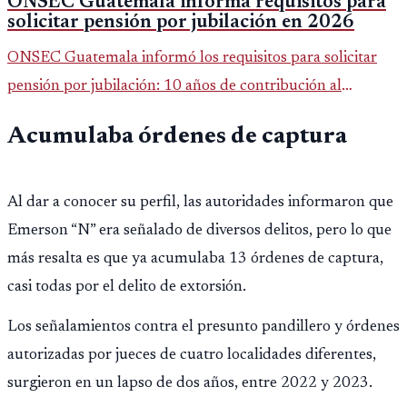
ONSEC Guatemala informa requisitos para
solicitar pensión por jubilación en 2026
ONSEC Guatemala informó los requisitos para solicitar
pensión por jubilación: 10 años de contribución al
Montepío y 50 años de edad, o 20 años de servicio sin
Acumulaba órdenes de captura
importar edad.
Al dar a conocer su perfil, las autoridades informaron que
Emerson “N” era señalado de diversos delitos, pero lo que
más resalta es que ya acumulaba 13 órdenes de captura,
casi todas por el delito de extorsión.
Los señalamientos contra el presunto pandillero y órdenes
autorizadas por jueces de cuatro localidades diferentes,
surgieron en un lapso de dos años, entre 2022 y 2023.