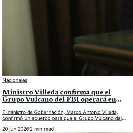
Nacionales
Ministro Villeda confirma que el
Grupo Vulcano del FBI operará en
Guatemala a partir de julio
El ministro de Gobernación, Marco Antonio Villeda,
confirmó un acuerdo para que el Grupo Vulcano del
FBI opere en Guatemala a partir de julio, tras un intento
20 jun 2026
·
2 min read
fallido con la administración anterior del Ministerio