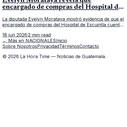
Evelyn Morataya revela que
encargado de compras del Hospital de
Escuintla tiene 7 asistentes
La diputada Evelyn Morataya mostró evidencia de que el
encargado de compras del Hospital de Escuintla cuenta
con 7 asistentes, pese a que el titular anda en
18 jun 2026
·
2 min read
capacitación en la capital.
← Más en
NACIONALES
Inicio
Sobre Nosotros
Privacidad
Términos
Contacto
©
2026
La Hora Time — Noticias de Guatemala.