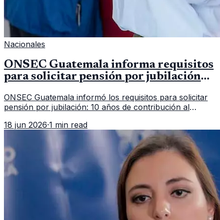
Nacionales
ONSEC Guatemala informa requisitos
para solicitar pensión por jubilación
en 2026
ONSEC Guatemala informó los requisitos para solicitar
pensión por jubilación: 10 años de contribución al
Montepío y 50 años de edad, o 20 años de servicio sin
18 jun 2026
·
1 min read
importar edad.