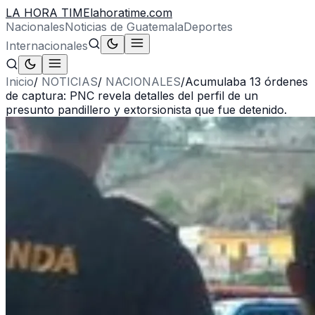
LA HORA TIME
lahoratime.com
Nacionales
Noticias de Guatemala
Deportes
Internacionales
Inicio
/
NOTICIAS
/
NACIONALES
/
Acumulaba 13 órdenes
de captura: PNC revela detalles del perfil de un
presunto pandillero y extorsionista que fue detenido.