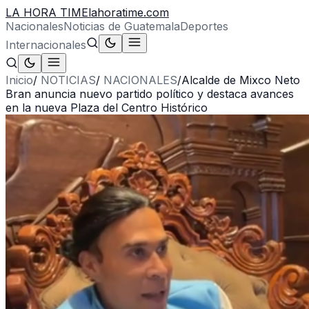
LA HORA TIME
lahoratime.com
Nacionales
Noticias de Guatemala
Deportes
Internacionales
Inicio
/
NOTICIAS
/
NACIONALES
/
Alcalde de Mixco Neto
Bran anuncia nuevo partido político y destaca avances
en la nueva Plaza del Centro Histórico