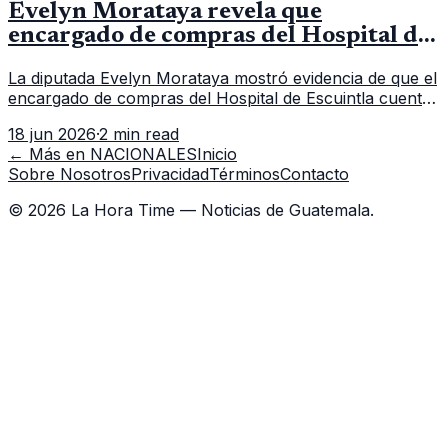
Evelyn Morataya revela que
encargado de compras del Hospital de
Escuintla tiene 7 asistentes
La diputada Evelyn Morataya mostró evidencia de que el
encargado de compras del Hospital de Escuintla cuenta
con 7 asistentes, pese a que el titular anda en
18 jun 2026
·
2 min read
capacitación en la capital.
← Más en
NACIONALES
Inicio
Sobre Nosotros
Privacidad
Términos
Contacto
©
2026
La Hora Time — Noticias de Guatemala.