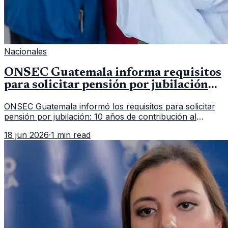
Nacionales
ONSEC Guatemala informa requisitos
para solicitar pensión por jubilación
en 2026
ONSEC Guatemala informó los requisitos para solicitar
pensión por jubilación: 10 años de contribución al
Montepío y 50 años de edad, o 20 años de servicio sin
18 jun 2026
·
1 min read
importar edad.