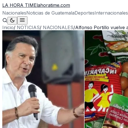
LA HORA TIME
lahoratime.com
Nacionales
Noticias de Guatemala
Deportes
Internacionales
Inicio
/
NOTICIAS
/
NACIONALES
/
Alfonso Portillo vuelve