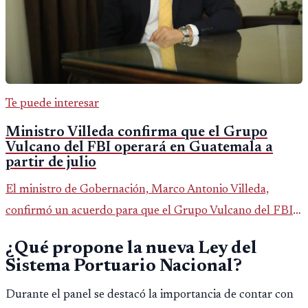
Te puede interesar
Ministro Villeda confirma que el Grupo
Vulcano del FBI operará en Guatemala a
partir de julio
El ministro de Gobernación, Marco Antonio Villeda,
confirmó un acuerdo para que el Grupo Vulcano del FBI
opere en Guatemala a partir de julio, tras un intento
¿Qué propone la nueva Ley del
fallido con la administración anterior del Ministerio
Sistema Portuario Nacional?
Público.
Durante el panel se destacó la importancia de contar con