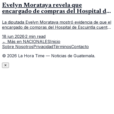
Evelyn Morataya revela que
encargado de compras del Hospital de
Escuintla tiene 7 asistentes
La diputada Evelyn Morataya mostró evidencia de que el
encargado de compras del Hospital de Escuintla cuenta
con 7 asistentes, pese a que el titular anda en
18 jun 2026
·
2 min read
capacitación en la capital.
← Más en
NACIONALES
Inicio
Sobre Nosotros
Privacidad
Términos
Contacto
©
2026
La Hora Time — Noticias de Guatemala.