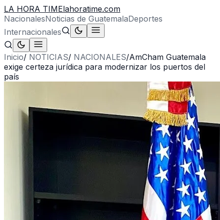
LA HORA TIME
lahoratime.com
Nacionales
Noticias de Guatemala
Deportes
Internacionales
Inicio
/
NOTICIAS
/
NACIONALES
/
AmCham Guatemala
exige certeza jurídica para modernizar los puertos del
país