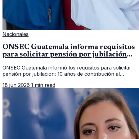
Nacionales
ONSEC Guatemala informa requisitos
para solicitar pensión por jubilación
en 2026
ONSEC Guatemala informó los requisitos para solicitar
pensión por jubilación: 10 años de contribución al
Montepío y 50 años de edad, o 20 años de servicio sin
18 jun 2026
·
1 min read
importar edad.